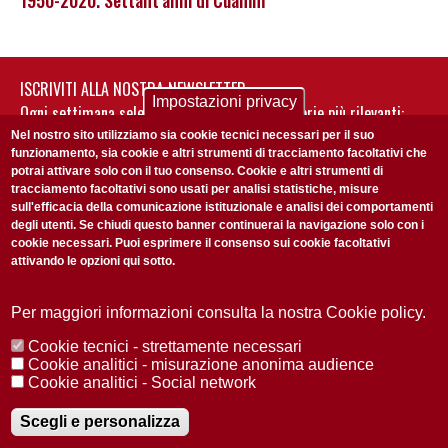
1950-2020. Settant'anni di Cuamm
ISCRIVITI ALLA NOSTRA NEWSLETTER
Impostazioni privacy
Ogni settimana selezioniamo per te nostre storie più rilevanti:
non perderti gli aggiornamenti della nostra newsletter
Nel nostro sito utilizziamo sia cookie tecnici necessari per il suo
funzionamento, sia cookie e altri strumenti di tracciamento facoltativi che
potrai attivare solo con il tuo consenso. Cookie e altri strumenti di
tracciamento facoltativi sono usati per analisi statistiche, misure
sull'efficacia della comunicazione istituzionale e analisi dei comportamenti
degli utenti. Se chiudi questo banner continuerai la navigazione solo con i
cookie necessari. Puoi esprimere il consenso sui cookie facoltativi
attivando le opzioni qui sotto.
Privacy Policy
Accetto la
ISCRIVITI
Per maggiori informazioni consulta la nostra Cookie policy.
Cookie tecnici - strettamente necessari
Redazione
Copyright
Privacy
Area stampa
Cookie analitici - misurazione anonima audience
Cookie analitici - Social network
© 2025 Università di Padova
Tutti i diritti riservati P.I. 00742430283 C.F. 80006480281
Registrazione presso il Tribunale di Padova n. 2097/2012 del 18 giugno
Scegli e personalizza
2012