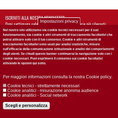
ISCRIVITI ALLA NOSTRA NEWSLETTER
Impostazioni privacy
Ogni settimana selezioniamo per te nostre storie più rilevanti:
non perderti gli aggiornamenti della nostra newsletter
Nel nostro sito utilizziamo sia cookie tecnici necessari per il suo
funzionamento, sia cookie e altri strumenti di tracciamento facoltativi che
potrai attivare solo con il tuo consenso. Cookie e altri strumenti di
tracciamento facoltativi sono usati per analisi statistiche, misure
sull'efficacia della comunicazione istituzionale e analisi dei comportamenti
degli utenti. Se chiudi questo banner continuerai la navigazione solo con i
cookie necessari. Puoi esprimere il consenso sui cookie facoltativi
attivando le opzioni qui sotto.
Privacy Policy
Accetto la
ISCRIVITI
Per maggiori informazioni consulta la nostra Cookie policy.
Cookie tecnici - strettamente necessari
Redazione
Copyright
Privacy
Area stampa
Cookie analitici - misurazione anonima audience
Cookie analitici - Social network
© 2025 Università di Padova
Tutti i diritti riservati P.I. 00742430283 C.F. 80006480281
Registrazione presso il Tribunale di Padova n. 2097/2012 del 18 giugno
Scegli e personalizza
2012