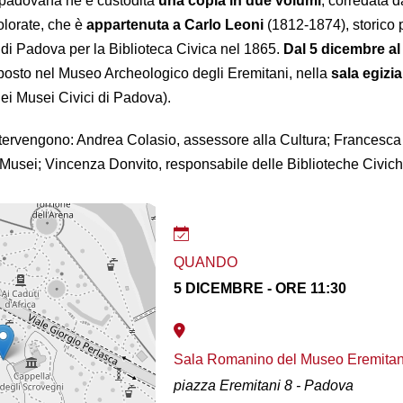
a padovana ne è custodita
una copia in due volumi
, corredata d
colorate, che è
appartenuta a Carlo Leoni
(1812-1874), storico
di Padova per la Biblioteca Civica nel 1865.
Dal 5 dicembre al
posto nel Museo Archeologico degli Eremitani, nella
sala egizia
dei Musei Civici di Padova).
ntervengono: Andrea Colasio, assessore alla Cultura; Francesca
i Musei; Vincenza Donvito, responsabile delle Biblioteche Civich
QUANDO
5 DICEMBRE - ORE 11:30
Sala Romanino del Museo Eremitan
piazza Eremitani 8 - Padova