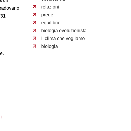
a un
relazioni
 padovano
prede
 31
equilibrio
biologia evoluzionista
Il clima che vogliamo
biologia
e.
i