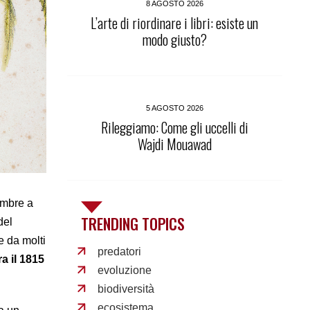
8 AGOSTO 2026
L’arte di riordinare i libri: esiste un
modo giusto?
5 AGOSTO 2026
Rileggiamo: Come gli uccelli di
Wajdi Mouawad
embre a
TRENDING TOPICS
del
e da molti
predatori
ra il 1815
evoluzione
biodiversità
ecosistema