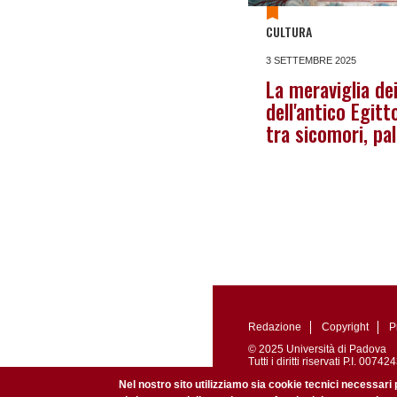
CULTURA
3 SETTEMBRE 2025
La meraviglia dei
dell'antico Egit
tra sicomori, pa
Redazione
Copyright
P
© 2025 Università di Padova
Tutti i diritti riservati P.I. 0
Registrazione presso il Tribu
Nel nostro sito utilizziamo sia cookie tecnici necessari 