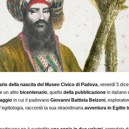
ario della nascita del Museo Civico di Padova
, venerdì 5 dic
e un altro
bicentenario
, quello
della pubblicazione
in italiano 
iaggio
in cui il padovano
Giovanni Battista Belzoni
, esplorator
l’egittologia, raccontò la sua straordinaria
avventura in Egitto t