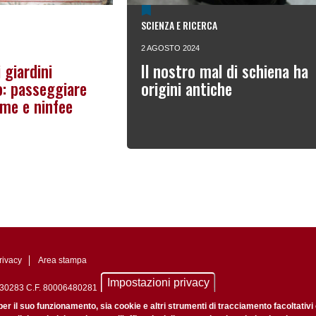
SCIENZA E RICERCA
2 AGOSTO 2024
 giardini
Il nostro mal di schiena ha
to: passeggiare
origini antiche
lme e ninfee
rivacy
Area stampa
Impostazioni privacy
0742430283 C.F. 80006480281
nale di Padova n. 2097/2012 del 18 giugno 2012
per il suo funzionamento, sia cookie e altri strumenti di tracciamento facoltativi