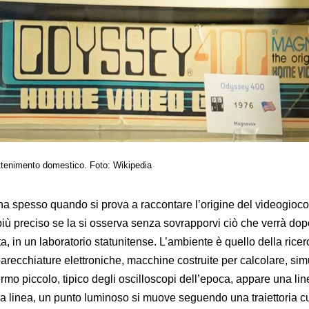
rattenimento domestico. Foto: Wikipedia
na spesso quando si prova a raccontare l’origine del videogioc
più preciso se la si osserva senza sovrapporvi ciò che verrà dop
a, in un laboratorio statunitense. L’ambiente è quello della ricer
arecchiature elettroniche, macchine costruite per calcolare, sim
mo piccolo, tipico degli oscilloscopi dell’epoca, appare una lin
la linea, un punto luminoso si muove seguendo una traiettoria c