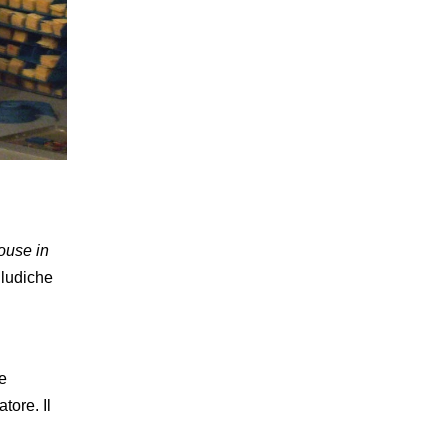
ouse in
 ludiche
ne
tore. Il