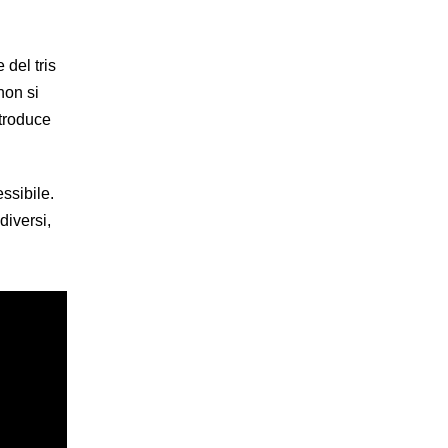
 del tris
non si
ntroduce
ssibile.
diversi,