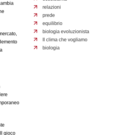
 cambia
relazioni
che
prede
equilibrio
biologia evoluzionista
mercato,
Il clima che vogliamo
elemento
biologia
ta
m
dere
emporaneo
ste
Il gioco