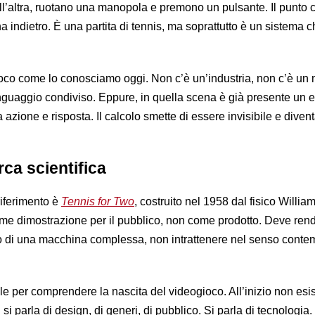
all’altra, ruotano una manopola e premono un pulsante. Il punto
na indietro. È una partita di tennis, ma soprattutto è un sistema 
oco come lo conosciamo oggi. Non c’è un’industria, non c’è un 
guaggio condiviso. Eppure, in quella scena è già presente un 
a azione e risposta. Il calcolo smette di essere invisibile e diven
erca scientifica
 riferimento è
Tennis for Two
, costruito nel 1958 dal fisico Willia
e dimostrazione per il pubblico, non come prodotto. Deve ren
nto di una macchina complessa, non intrattenere nel senso cont
le per comprendere la nascita del videogioco. All’inizio non esi
i parla di design, di generi, di pubblico. Si parla di tecnologia. 