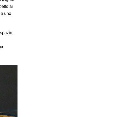
etto ai
e a uno
spazio,
ma