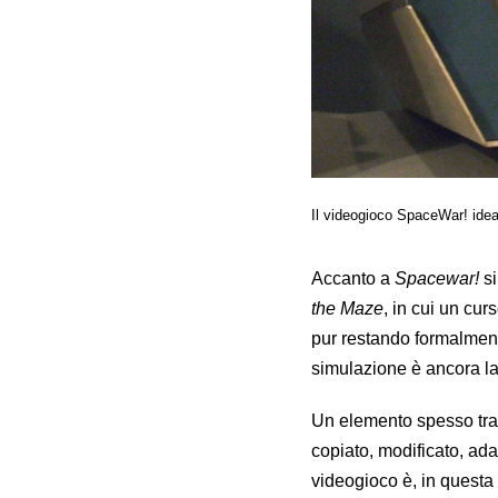
Il videogioco SpaceWar! idea
Accanto a
Spacewar!
si
the Maze
, in cui un cur
pur restando formalmente
simulazione è ancora la
Un elemento spesso trasc
copiato, modificato, adat
videogioco è, in questa