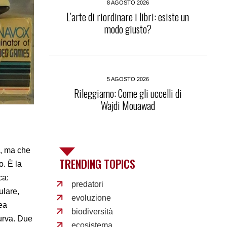
8 AGOSTO 2026
L’arte di riordinare i libri: esiste un
modo giusto?
5 AGOSTO 2026
Rileggiamo: Come gli uccelli di
Wajdi Mouawad
o, ma che
TRENDING TOPICS
o. È la
ca:
predatori
ulare,
evoluzione
ea
biodiversità
urva. Due
ecosistema