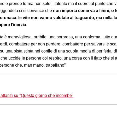
arole prende forma non solo il talento ma il cuore, al punto che v
Leggendola ci si convince che
non importa come va a finire, o f
 cronaca
: l
e vite non vanno valutate al traguardo, ma nella l
pere l’inerzia.
ita è meravigliosa, orribile, una sorpresa, una conferma, tutto qu
 perdi, combattere per non perdere, combattere per salvarsi e sc
u una pista stinta nel cortile di una scuola media di periferia, di
che uccide le persone col respiro, una corsa con il fiato che si 
e persone che, man mano, traballano”.
 Lattanzi su "Questo giorno che incombe"