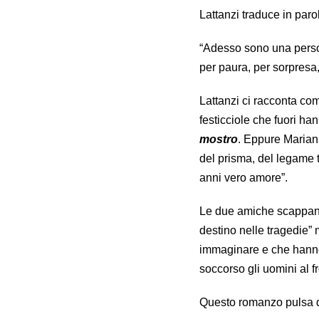
Lattanzi traduce in par
“Adesso sono una person
per paura, per sorpresa,
Lattanzi ci racconta c
festicciole che fuori ha
mostro
. Eppure Mariann
del prisma, del legame 
anni vero amore”.
Le due amiche scappano,
destino nelle tragedie”
immaginare e che hanno
soccorso gli uomini al f
Questo romanzo pulsa di