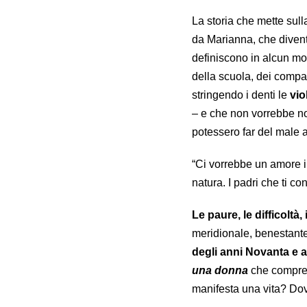
La storia che mette sull
da Marianna, che divent
definiscono in alcun m
della scuola, dei compag
stringendo i denti le
vio
– e che non vorrebbe n
potessero far del male al
“Ci vorrebbe un amore i
natura. I padri che ti co
Le paure, le difficoltà,
meridionale, benestante
degli anni Novanta e a
una donna
che compren
manifesta una vita? Do