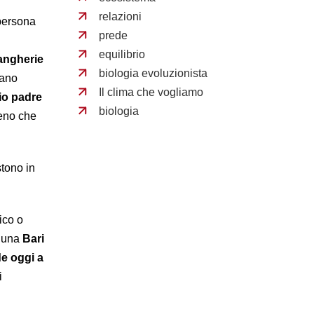
relazioni
 persona
prede
equilibrio
 angherie
biologia evoluzionista
tano
Il clima che vogliamo
io padre
biologia
eno che
stono in
ico o
n una
Bari
de oggi a
i