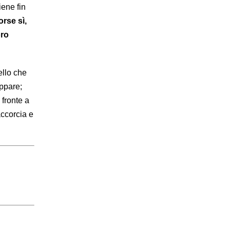
iene fin
orse sì,
oro
ello che
appare;
 fronte a
accorcia e