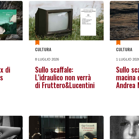
CULTURA
CULTURA
8 LUGLIO 2026
1 LUGLIO 202
Sullo scaffale:
Sullo sc
ox di
L’idraulico non verrà
macina d
es
di Fruttero&Lucentini
Andrea 