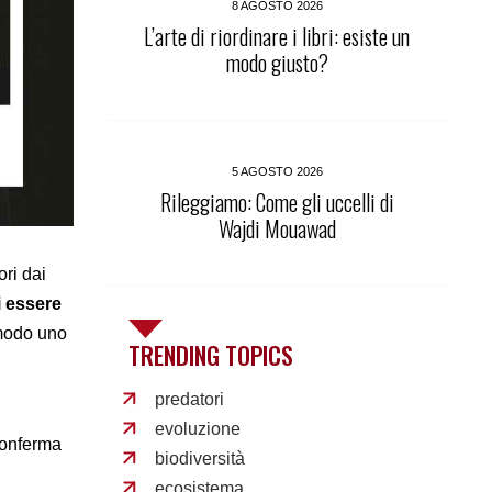
8 AGOSTO 2026
L’arte di riordinare i libri: esiste un
modo giusto?
5 AGOSTO 2026
Rileggiamo: Come gli uccelli di
Wajdi Mouawad
ori dai
di essere
 modo uno
TRENDING TOPICS
predatori
evoluzione
iconferma
biodiversità
ecosistema