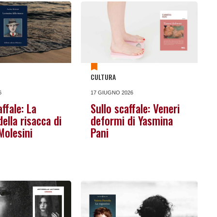
CULTURA
6
17 GIUGNO 2026
affale: La
Sullo scaffale: Veneri
ella risacca di
deformi di Yasmina
Molesini
Pani