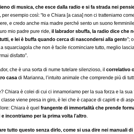
ieno di musica, che esce dalla radio e si fa strada nei pensie
, per esempio così: “Io e Chiara [a casa] non ci tratteniamo com
dere, e credo anche mia madre perché sento un suono femminile
icuro mio padre pure ride,
il labrador sbuffa, la radio dice che 
tutti, e lei è buffa quando cerca di nascondersi alla gent
e”; o
 squarciagola che non è facile ricominciare tutto, meglio lascia
rmai disfatto”.
ador, che è una sorta di nume tutelare silenzioso, il
correlativo 
tro casa
di Marianna, l’intuito animale che comprende più di tutt
? Chiara è colei di cui ci innamoriamo per la sua forza e la sua f
classe viene presa in giro, è lei che è capace di capirti e di aspet
olore: Chiara è quel
frangente di immortalità che prende form
 incontriamo per la prima volta l’altro
.
re tutto questo senza dirlo, come si usa dire nei manuali di