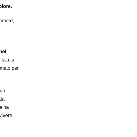
olore
.
 amore,
e
nel
 faccia
amato per
 un
 da
he ha
vivere.