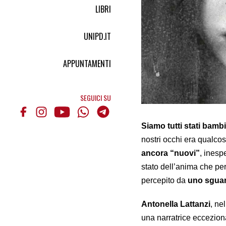
LIBRI
UNIPD.IT
APPUNTAMENTI
SEGUICI SU
Siamo tutti stati bambi
nostri occhi era qualc
ancora “nuovi”
, inesp
stato dell’anima che per
percepito da
uno sguar
Antonella Lattanzi
, ne
una narratrice ecceziona