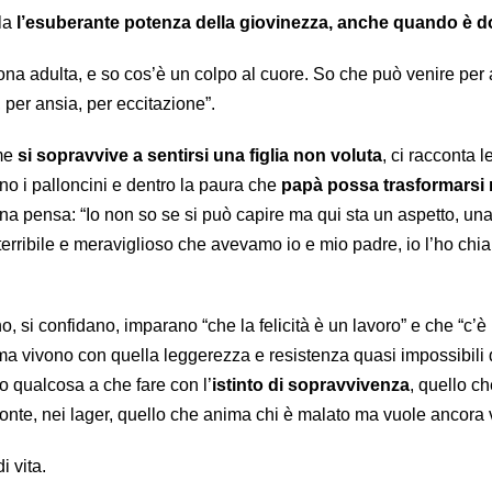
ola
l’esuberante potenza della giovinezza, anche quando è d
a adulta, e so cos’è un colpo al cuore. So che può venire per
 per ansia, per eccitazione”.
ome
si sopravvive a sentirsi una figlia non voluta
, ci racconta l
nno i palloncini e dentro la paura che
papà possa trasformarsi 
a pensa: “Io non so se si può capire ma qui sta un aspetto, una
terribile e meraviglioso che avevamo io e mio padre, io l’ho chi
 si confidano, imparano “che la felicità è un lavoro” e che “c’è
 ma vivono con quella leggerezza e resistenza quasi impossibili
 qualcosa a che fare con l’
istinto di sopravvivenza
, quello c
ronte, nei lager, quello che anima chi è malato ma vuole ancora 
 vita.