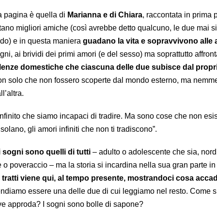
a pagina è quella di
Marianna e di Chiara
, raccontata in prima
ano migliori amiche (così avrebbe detto qualcuno, le due mai si
odo) e in questa maniera
guadano la vita e sopravvivono alle
ni, ai brividi dei primi amori (e del sesso) ma soprattutto affron
lenze domestiche che ciascuna delle due subisce dal propr
on solo che non fossero scoperte dal mondo esterno, ma nemm
l’altra.
nfinito che siamo incapaci di tradire. Ma sono cose che non esi
nsolano, gli amori infiniti che non ti tradiscono”.
 i sogni sono quelli di tutti
– adulto o adolescente che sia, nord
 o poveraccio – ma la storia si incardina nella sua gran parte i
 tratti viene qui, al tempo presente, mostrandoci cosa acca
diamo essere una delle due di cui leggiamo nel resto. Come s
ve approda? I sogni sono bolle di sapone?