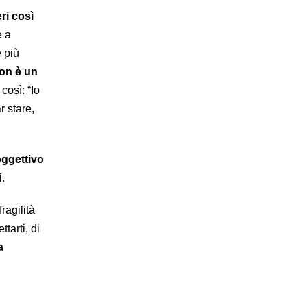
ri così
e a
 più
non è un
 così: “Io
r stare,
oggettivo
i.
ragilità
tarti, di
a