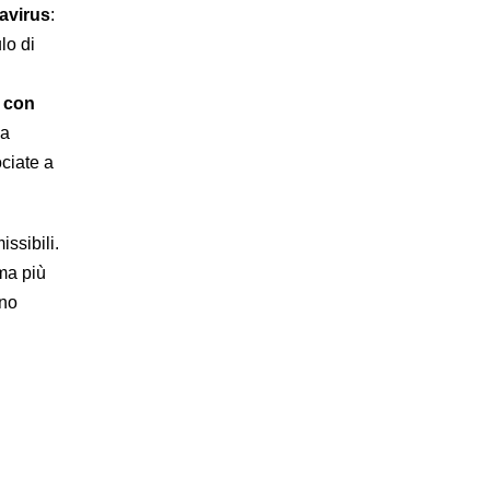
avirus
:
lo di
 con
la
ciate a
ssibili.
 ma più
ono