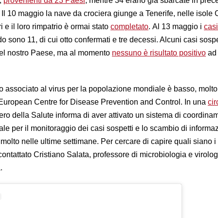
,
provenienti da 23 Paesi
, mentre 34 erano già sbarcate in pre
. Il 10 maggio la nave da crociera giunge a Tenerife, nelle isole 
 e il loro rimpatrio è ormai stato
completato
. Al 13 maggio i
casi
do sono 11, di cui otto confermati e tre decessi. Alcuni casi sosp
e nel nostro Paese, ma al momento
nessuno è risultato positivo
ad
o associato al virus per la popolazione mondiale è basso, molt
’European Centre for Disease Prevention and Control. In una
cir
stero della Salute informa di aver attivato un sistema di coordina
le per il monitoraggio dei casi sospetti e lo scambio di informaz
molto nelle ultime settimane. Per cercare di capire quali siano i 
contattato Cristiano Salata, professore di microbiologia e virolog
a.