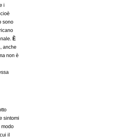
e i
 cioè
do sono
ricano
onale.
È
o
, anche
 ma non è
essa
tto
e sintomi
in modo
ui il