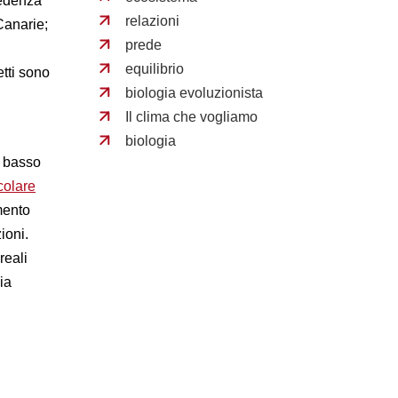
cedenza
relazioni
Canarie;
prede
equilibrio
etti sono
biologia evoluzionista
Il clima che vogliamo
biologia
o basso
colare
mento
ioni.
reali
ia