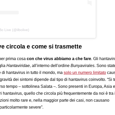
Bo Live (@ilbolive)
e circola e come si trasmette
per prima cosa
con che virus abbiamo a che fare
. Gli hantavir
glia
Hantaviridae
, all'interno dell'ordine
Bunyavirales
. Sono stat
e di hantavirus in tutto il mondo, ma
solo un numero limitato
cau
gravità dei sintomi dipende dal tipo di hantavirus coinvolto. “Si tr
rso tempo – sottolinea Salata –. Sono presenti in Europa, Asia e 
ri hantavirus, quello che circola più frequentemente da noi è tra
nfezioni molto rare e, nella maggior parte dei casi, non causano
 particolarmente severe”.