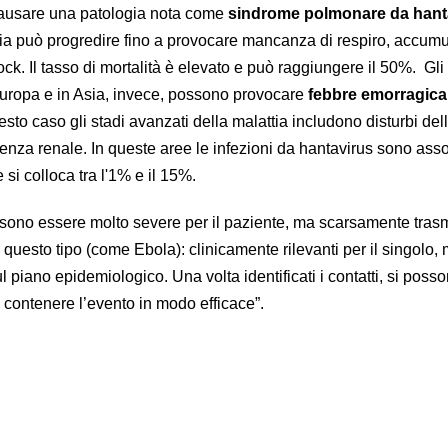
ausare una patologia nota come
sindrome polmonare da hant
tia può progredire fino a provocare mancanza di respiro, accumu
ock. Il tasso di mortalità è elevato e può raggiungere il 50%. Gli
Europa e in Asia, invece, possono provocare
febbre emorragica
uesto caso gli stadi avanzati della malattia includono disturbi del
enza renale. In queste aree le infezioni da hantavirus sono asso
 si colloca tra l'1% e il 15%.
sono essere molto severe per il paziente, ma scarsamente trasmi
i questo tipo (come Ebola): clinicamente rilevanti per il singolo,
ul piano epidemiologico. Una volta identificati i contatti, si poss
 contenere l’evento in modo efficace”.