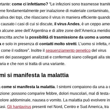
rtante:
come ci infettiamo?
“Le infezioni sono trasmesse tramit
vviene fondamentalmente per inalazione di materiale contaminato,
saliva dei topi, che rilasciano il virus in maniera efficiente quan
a causato i casi di cui si discute,
il virus Andes
, è un ceppo ame
in alcune aree dell’Argentina e di altre zone dell’America meridi
descritta anche la
possibilità di trasmissione da uomo a uom
a
e solo in presenza di
contatti molto stretti
. L’uomo si infetta,
come il roditore”. Inoltre il
sequenziamento genetico
del virus
i dei passeggeri analizzati e confermati siano collegati alla st
aria e che non si tratta di una variante.
mi si manifesta la malattia
a
come si manifesta la malattia
. I sintomi compaiono da una a o
zione: possono comparire febbre, dolori muscolari, mal di testa 
dolore addominale, nausea o vomito. La malattia può evolvere 
asi.
Gli hantavirus
presenti nel Nord, Centro e Sud America, tra c