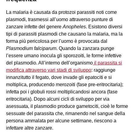
La malaria è causata da protozoi parassiti noti come
plasmodi, trasmessi all’uomo attraverso punture di
zanzare infette del genere
Anopheles
. Esistono diversi
tipi di parassiti plasmodi che causano la malaria, ma la
forma più pericolosa per l’uomo è provocata dal
Plasmodium falciparum
. Quando la zanzara punge
l’essere umano inocula gli sporozoiti, le forme infettive
del plasmodio. All’interno dell’organismo
il parassita si
modifica attraverso vari stadi di sviluppo
: raggiunge
innanzitutto il fegato, dove invade gli epatociti e si
moltiplica, producendo merozoiti (fase pre-eritrocitaria);
infetta poi i globuli rossi moltiplicandosi ancora (fase
eritrocitaria). Dopo alcuni cicli di sviluppo per via
asessuata, il plasmodio produce gametociti, cioè le forme
sessuate del parassita che, rimanendo nel sangue della
persona ammalata per alcune settimane, riescono a
infettare altre zanzare.