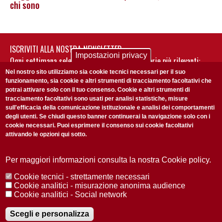
chi sono
ISCRIVITI ALLA NOSTRA NEWSLETTER
Impostazioni privacy
Ogni settimana selezioniamo per te nostre storie più rilevanti:
non perderti gli aggiornamenti della nostra newsletter
Nel nostro sito utilizziamo sia cookie tecnici necessari per il suo
funzionamento, sia cookie e altri strumenti di tracciamento facoltativi che
potrai attivare solo con il tuo consenso. Cookie e altri strumenti di
tracciamento facoltativi sono usati per analisi statistiche, misure
sull'efficacia della comunicazione istituzionale e analisi dei comportamenti
degli utenti. Se chiudi questo banner continuerai la navigazione solo con i
cookie necessari. Puoi esprimere il consenso sui cookie facoltativi
attivando le opzioni qui sotto.
Privacy Policy
Accetto la
ISCRIVITI
Per maggiori informazioni consulta la nostra Cookie policy.
Cookie tecnici - strettamente necessari
Redazione
Copyright
Privacy
Area stampa
Cookie analitici - misurazione anonima audience
Cookie analitici - Social network
© 2025 Università di Padova
Tutti i diritti riservati P.I. 00742430283 C.F. 80006480281
Registrazione presso il Tribunale di Padova n. 2097/2012 del 18 giugno
Scegli e personalizza
2012