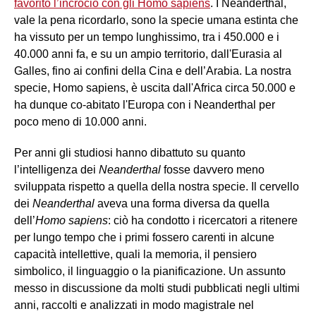
favorito l’incrocio con gli Homo sapiens
. I Neanderthal,
vale la pena ricordarlo, sono la specie umana estinta che
ha vissuto per un tempo lunghissimo, tra i 450.000 e i
40.000 anni fa, e su un ampio territorio, dall'Eurasia al
Galles, fino ai confini della Cina e dell’Arabia. La nostra
specie, Homo sapiens, è uscita dall'Africa circa 50.000 e
ha dunque co-abitato l'Europa con i Neanderthal per
poco meno di 10.000 anni.
Per anni gli studiosi hanno dibattuto su quanto
l’intelligenza dei
Neanderthal
fosse davvero meno
sviluppata rispetto a quella della nostra specie. Il cervello
dei
Neanderthal
aveva una forma diversa da quella
dell’
Homo sapiens
: ciò ha condotto i ricercatori a ritenere
per lungo tempo che i primi fossero carenti in alcune
capacità intellettive, quali la memoria, il pensiero
simbolico, il linguaggio o la pianificazione. Un assunto
messo in discussione da molti studi pubblicati negli ultimi
anni, raccolti e analizzati in modo magistrale nel