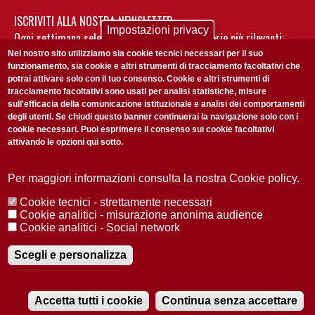
ISCRIVITI ALLA NOSTRA NEWSLETTER
Impostazioni privacy
Ogni settimana selezioniamo per te nostre storie più rilevanti:
non perderti gli aggiornamenti della nostra newsletter
Nel nostro sito utilizziamo sia cookie tecnici necessari per il suo
funzionamento, sia cookie e altri strumenti di tracciamento facoltativi che
potrai attivare solo con il tuo consenso. Cookie e altri strumenti di
tracciamento facoltativi sono usati per analisi statistiche, misure
sull'efficacia della comunicazione istituzionale e analisi dei comportamenti
degli utenti. Se chiudi questo banner continuerai la navigazione solo con i
cookie necessari. Puoi esprimere il consenso sui cookie facoltativi
attivando le opzioni qui sotto.
Privacy Policy
Accetto la
ISCRIVITI
Per maggiori informazioni consulta la nostra Cookie policy.
Cookie tecnici - strettamente necessari
Redazione
Copyright
Privacy
Area stampa
Cookie analitici - misurazione anonima audience
Cookie analitici - Social network
© 2025 Università di Padova
Tutti i diritti riservati P.I. 00742430283 C.F. 80006480281
Registrazione presso il Tribunale di Padova n. 2097/2012 del 18 giugno
Scegli e personalizza
2012
Accetta tutti i cookie
Continua senza accettare
RADIOBUE.IT