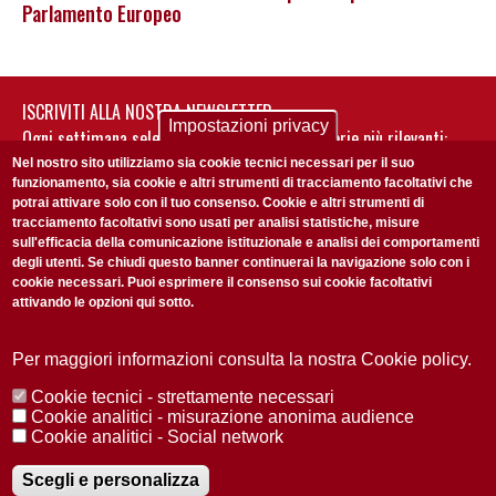
Parlamento Europeo
ISCRIVITI ALLA NOSTRA NEWSLETTER
Impostazioni privacy
Ogni settimana selezioniamo per te nostre storie più rilevanti:
non perderti gli aggiornamenti della nostra newsletter
Nel nostro sito utilizziamo sia cookie tecnici necessari per il suo
funzionamento, sia cookie e altri strumenti di tracciamento facoltativi che
potrai attivare solo con il tuo consenso. Cookie e altri strumenti di
tracciamento facoltativi sono usati per analisi statistiche, misure
sull'efficacia della comunicazione istituzionale e analisi dei comportamenti
degli utenti. Se chiudi questo banner continuerai la navigazione solo con i
cookie necessari. Puoi esprimere il consenso sui cookie facoltativi
attivando le opzioni qui sotto.
Privacy Policy
Accetto la
ISCRIVITI
Per maggiori informazioni consulta la nostra Cookie policy.
Cookie tecnici - strettamente necessari
Redazione
Copyright
Privacy
Area stampa
Cookie analitici - misurazione anonima audience
Cookie analitici - Social network
© 2025 Università di Padova
Tutti i diritti riservati P.I. 00742430283 C.F. 80006480281
Registrazione presso il Tribunale di Padova n. 2097/2012 del 18 giugno
Scegli e personalizza
2012