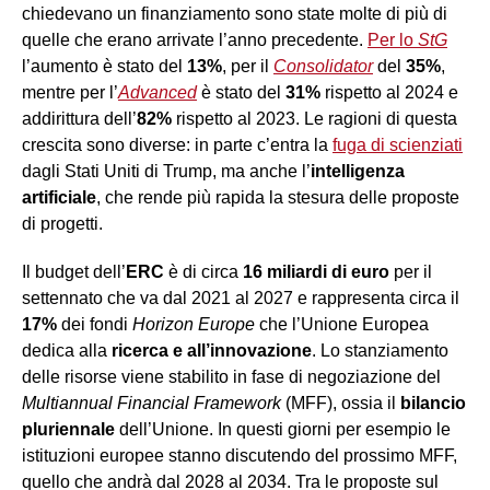
chiedevano un finanziamento sono state molte di più di
quelle che erano arrivate l’anno precedente.
Per lo
StG
l’aumento è stato del
13%
, per il
Consolidator
del
35%
,
mentre per l’
Advanced
è stato del
31%
rispetto al 2024 e
addirittura dell’
82%
rispetto al 2023. Le ragioni di questa
crescita sono diverse: in parte c’entra la
fuga di scienziati
dagli Stati Uniti di Trump, ma anche l’
intelligenza
artificiale
, che rende più rapida la stesura delle proposte
di progetti.
Il budget dell’
ERC
è di circa
16 miliardi di euro
per il
settennato che va dal 2021 al 2027 e rappresenta circa il
17%
dei fondi
Horizon Europe
che l’Unione Europea
dedica alla
ricerca e all’innovazione
. Lo stanziamento
delle risorse viene stabilito in fase di negoziazione del
Multiannual Financial Framework
(MFF), ossia il
bilancio
pluriennale
dell’Unione. In questi giorni per esempio le
istituzioni europee stanno discutendo del prossimo MFF,
quello che andrà dal 2028 al 2034. Tra le proposte sul