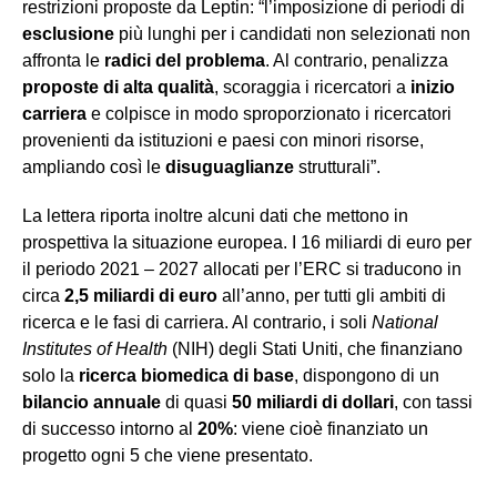
restrizioni proposte da Leptin: “l’imposizione di periodi di
esclusione
più lunghi per i candidati non selezionati non
affronta le
radici del problema
. Al contrario, penalizza
proposte di alta qualità
, scoraggia i ricercatori a
inizio
carriera
e colpisce in modo sproporzionato i ricercatori
provenienti da istituzioni e paesi con minori risorse,
ampliando così le
disuguaglianze
strutturali”.
La lettera riporta inoltre alcuni dati che mettono in
prospettiva la situazione europea. I 16 miliardi di euro per
il periodo 2021 – 2027 allocati per l’ERC si traducono in
circa
2,5 miliardi di euro
all’anno, per tutti gli ambiti di
ricerca e le fasi di carriera. Al contrario, i soli
National
Institutes of Health
(NIH) degli Stati Uniti, che finanziano
solo la
ricerca biomedica di base
, dispongono di un
bilancio annuale
di quasi
50 miliardi di dollari
, con tassi
di successo intorno al
20%
: viene cioè finanziato un
progetto ogni 5 che viene presentato.