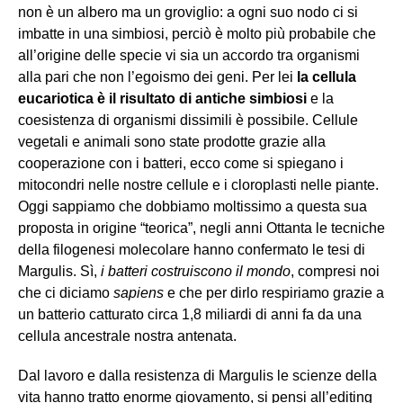
non è un albero ma un groviglio: a ogni suo nodo ci si
imbatte in una simbiosi, perciò è molto più probabile che
all’origine delle specie vi sia un accordo tra organismi
alla pari che non l’egoismo dei geni. Per lei
la cellula
eucariotica è il risultato di antiche simbiosi
e la
coesistenza di organismi dissimili è possibile. Cellule
vegetali e animali sono state prodotte grazie alla
cooperazione con i batteri, ecco come si spiegano i
mitocondri nelle nostre cellule e i cloroplasti nelle piante.
Oggi sappiamo che dobbiamo moltissimo a questa sua
proposta in origine “teorica”, negli anni Ottanta le tecniche
della filogenesi molecolare hanno confermato le tesi di
Margulis. Sì,
i batteri costruiscono il mondo
, compresi noi
che ci diciamo
sapiens
e che per dirlo respiriamo grazie a
un batterio catturato circa 1,8 miliardi di anni fa da una
cellula ancestrale nostra antenata.
Dal lavoro e dalla resistenza di Margulis le scienze della
vita hanno tratto enorme giovamento, si pensi all’editing