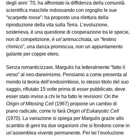
degli anni ’70, ha affrontato la diffidenza della comunità
scientifica maschile indossando con orgoglio le sue
“scarpette rosse”: ha proposto una rilettura della
riproduzione della vita sulla Terra. L’evoluzione,
sosteneva, è una questione di cooperazione tra le specie,
non di competizione, è un’ammucchiata, un “festino
chimico”, una danza promiscua, non un appuntamento
galante per coppie etero.
Senza romanticizzare, Margulis ha letteralmente “fatto il
verso” al neo-darwinismo. Pensiamo a come presenta al
mondo la teoria dell’endosimbiosi, lo stesso titolo del suo
saggio, rifiutato 15 volte prima di esser pubblicato, deve
esser stato inviso a chi le ha fatto le revisioni:
On the
Origin of Mitosing Cell
(1967) propone un cambio di
piano radicale, come lo farà
Origin of Eukaryotic Cell
(1970). La variazione si spiega per Margulis grazie allo
scambio di geni tra due organismi che si fondono come in
un’assemblea vivente permanente. Per lei l’evoluzione