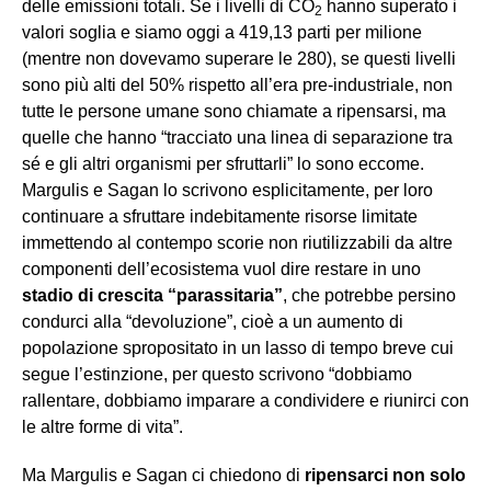
delle emissioni totali. Se i livelli di CO
hanno superato i
2
valori soglia e siamo oggi a 419,13 parti per milione
(mentre non dovevamo superare le 280), se questi livelli
sono più alti del 50% rispetto all’era pre-industriale, non
tutte le persone umane sono chiamate a ripensarsi, ma
quelle che hanno “tracciato una linea di separazione tra
sé e gli altri organismi per sfruttarli” lo sono eccome.
Margulis e Sagan lo scrivono esplicitamente, per loro
continuare a sfruttare indebitamente risorse limitate
immettendo al contempo scorie non riutilizzabili da altre
componenti dell’ecosistema vuol dire restare in uno
stadio di crescita “parassitaria”
, che potrebbe persino
condurci alla “devoluzione”, cioè a un aumento di
popolazione spropositato in un lasso di tempo breve cui
segue l’estinzione, per questo scrivono “dobbiamo
rallentare, dobbiamo imparare a condividere e riunirci con
le altre forme di vita”.
Ma Margulis e Sagan ci chiedono di
ripensarci non solo