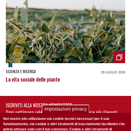
SCIENZA E RICERCA
29 LUGLIO 2026
La vita sociale delle piante
ISCRIVITI ALLA NOSTRA NEWSLETTER
Impostazioni privacy
Ogni settimana selezioniamo per te nostre storie più rilevanti:
non perderti gli aggiornamenti della nostra newsletter
Nel nostro sito utilizziamo sia cookie tecnici necessari per il suo
funzionamento, sia cookie e altri strumenti di tracciamento facoltativi che
potrai attivare solo con il tuo consenso. Cookie e altri strumenti di