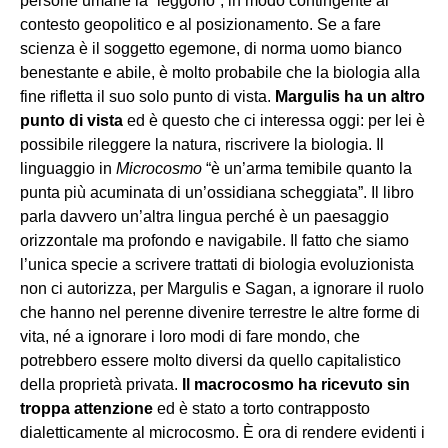
persone umane la “leggono”, in modo contingente al
contesto geopolitico e al posizionamento. Se a fare
scienza è il soggetto egemone, di norma uomo bianco
benestante e abile, è molto probabile che la biologia alla
fine rifletta il suo solo punto di vista.
Margulis ha un altro
punto di vista
ed è questo che ci interessa oggi: per lei è
possibile rileggere la natura, riscrivere la biologia. Il
linguaggio in
Microcosmo
“è un’arma temibile quanto la
punta più acuminata di un’ossidiana scheggiata”. Il libro
parla davvero un’altra lingua perché è un paesaggio
orizzontale ma profondo e navigabile. Il fatto che siamo
l’unica specie a scrivere trattati di biologia evoluzionista
non ci autorizza, per Margulis e Sagan, a ignorare il ruolo
che hanno nel perenne divenire terrestre le altre forme di
vita, né a ignorare i loro modi di fare mondo, che
potrebbero essere molto diversi da quello capitalistico
della proprietà privata.
Il macrocosmo ha ricevuto sin
troppa attenzione
ed è stato a torto contrapposto
dialetticamente al microcosmo. È ora di rendere evidenti i