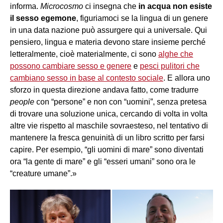
informa.
Microcosmo
ci insegna che
in acqua non esiste
il sesso egemone
, figuriamoci se la lingua di un genere
in una data nazione può assurgere qui a universale. Qui
pensiero, lingua e materia devono stare insieme perché
letteralmente, cioè materialmente, ci sono
alghe che
possono cambiare sesso e genere
e
pesci pulitori che
cambiano sesso in base al contesto sociale
. E allora uno
sforzo in questa direzione andava fatto, come tradurre
people
con “persone” e non con “uomini”, senza pretesa
di trovare una soluzione unica, cercando di volta in volta
altre vie rispetto al maschile sovraesteso, nel tentativo di
mantenere la fresca genuinità di un libro scritto per farsi
capire. Per esempio, “gli uomini di mare” sono diventati
ora “la gente di mare” e gli “esseri umani” sono ora le
“creature umane”.»