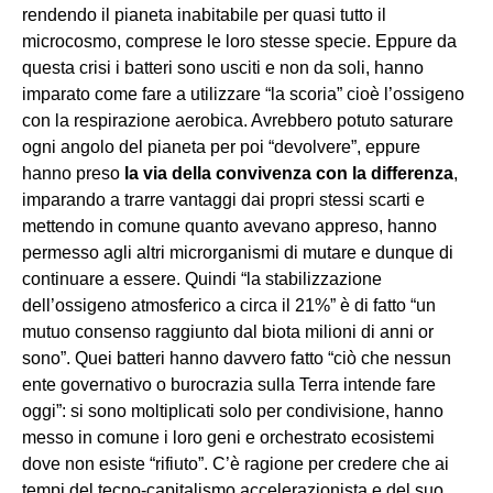
rendendo il pianeta inabitabile per quasi tutto il
microcosmo, comprese le loro stesse specie. Eppure da
questa crisi i batteri sono usciti e non da soli, hanno
imparato come fare a utilizzare “la scoria” cioè l’ossigeno
con la respirazione aerobica. Avrebbero potuto saturare
ogni angolo del pianeta per poi “devolvere”, eppure
hanno preso
la via della convivenza con la differenza
,
imparando a trarre vantaggi dai propri stessi scarti e
mettendo in comune quanto avevano appreso, hanno
permesso agli altri microrganismi di mutare e dunque di
continuare a essere. Quindi “la stabilizzazione
dell’ossigeno atmosferico a circa il 21%” è di fatto “un
mutuo consenso raggiunto dal biota milioni di anni or
sono”. Quei batteri hanno davvero fatto “ciò che nessun
ente governativo o burocrazia sulla Terra intende fare
oggi”: si sono moltiplicati solo per condivisione, hanno
messo in comune i loro geni e orchestrato ecosistemi
dove non esiste “rifiuto”. C’è ragione per credere che ai
tempi del tecno-capitalismo accelerazionista e del suo