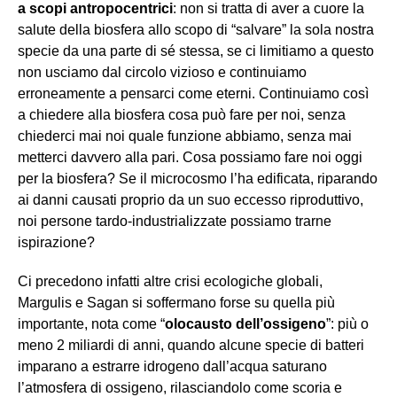
a scopi antropocentrici
: non si tratta di aver a cuore la
salute della biosfera allo scopo di “salvare” la sola nostra
specie da una parte di sé stessa, se ci limitiamo a questo
non usciamo dal circolo vizioso e continuiamo
erroneamente a pensarci come eterni. Continuiamo così
a chiedere alla biosfera cosa può fare per noi, senza
chiederci mai noi quale funzione abbiamo, senza mai
metterci davvero alla pari. Cosa possiamo fare noi oggi
per la biosfera? Se il microcosmo l’ha edificata, riparando
ai danni causati proprio da un suo eccesso riproduttivo,
noi persone tardo-industrializzate possiamo trarne
ispirazione?
Ci precedono infatti altre crisi ecologiche globali,
Margulis e Sagan si soffermano forse su quella più
importante, nota come “
olocausto dell’ossigeno
”: più o
meno 2 miliardi di anni, quando alcune specie di batteri
imparano a estrarre idrogeno dall’acqua saturano
l’atmosfera di ossigeno, rilasciandolo come scoria e