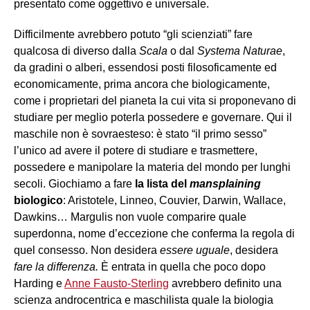
presentato come oggettivo e universale.
Difficilmente avrebbero potuto “gli scienziati” fare
qualcosa di diverso dalla
Scala
o dal
Systema Naturae
,
da gradini o alberi, essendosi posti filosoficamente ed
economicamente, prima ancora che biologicamente,
come i proprietari del pianeta la cui vita si proponevano di
studiare per meglio poterla possedere e governare. Qui il
maschile non è sovraesteso: è stato “il primo sesso”
l’unico ad avere il potere di studiare e trasmettere,
possedere e manipolare la materia del mondo per lunghi
secoli. Giochiamo a fare
la lista del
mansplaining
biologico
: Aristotele, Linneo, Couvier, Darwin, Wallace,
Dawkins… Margulis non vuole comparire quale
superdonna, nome d’eccezione che conferma la regola di
quel consesso. Non desidera
essere uguale
, desidera
fare la differenza.
È entrata in quella che poco dopo
Harding e
Anne Fausto-Sterling
avrebbero definito una
scienza androcentrica e maschilista quale la biologia