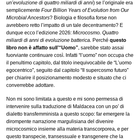
un’evoluzione di quattro miliardi di anni
) se l’originale era
semplicemente
Four Billion Years of Evolution from Our
Microbial Ancestors
? Biologia e filosofia forse non
avrebbero retto l’impatto di un tale decentramento?
E
dunque ecco l’edizione 2026:
Microcosmo. Quattro
miliardi di anni di evoluzione batterica.
Perché
questo
libro non è affatto sull’“Uomo”
, sarebbe stato assai
fuorviante continuare così. Infatti “l’uomo” non occupa che
il penultimo capitolo, dal titolo inequivocabile de “L’uomo
egocentrico”, seguito dal capitolo “Il supercosmo futuro”
per chiarire il posizionamento modesto e situato che ci
converrebbe adottare.
Non mi sono limitata a questo e mi sono permessa di
intervenire sulla traduzione di Maldacea con un po’ di
dialetto transfemminista a questo scopo: far emergere la
dirompente narrazione margulisiana del divenire
microcosmico insieme alla materia transcorporea, e per
questo transpecie, transessuale e transgenere che la