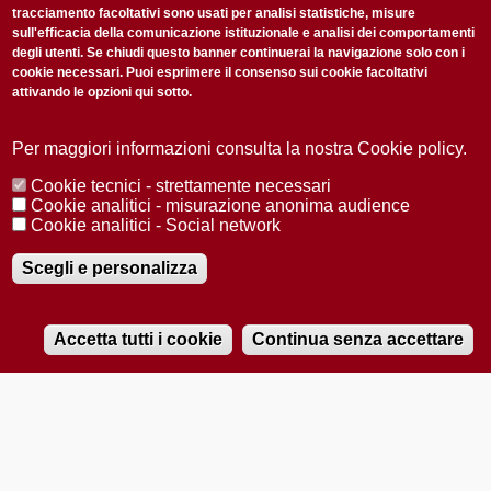
tracciamento facoltativi sono usati per analisi statistiche, misure
sull'efficacia della comunicazione istituzionale e analisi dei comportamenti
degli utenti. Se chiudi questo banner continuerai la navigazione solo con i
cookie necessari. Puoi esprimere il consenso sui cookie facoltativi
attivando le opzioni qui sotto.
Privacy Policy
Accetto la
ISCRIVITI
Per maggiori informazioni consulta la nostra Cookie policy.
Cookie tecnici - strettamente necessari
Redazione
Copyright
Privacy
Area stampa
Cookie analitici - misurazione anonima audience
Cookie analitici - Social network
© 2025 Università di Padova
Tutti i diritti riservati P.I. 00742430283 C.F. 80006480281
Registrazione presso il Tribunale di Padova n. 2097/2012 del 18 giugno
Scegli e personalizza
2012
Accetta tutti i cookie
Continua senza accettare
RADIOBUE.IT
Audio
Player