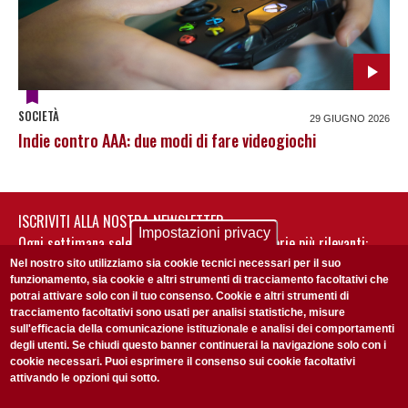
SOCIETÀ
29 GIUGNO 2026
Indie contro AAA: due modi di fare videogiochi
ISCRIVITI ALLA NOSTRA NEWSLETTER
Impostazioni privacy
Ogni settimana selezioniamo per te nostre storie più rilevanti:
non perderti gli aggiornamenti della nostra newsletter
Nel nostro sito utilizziamo sia cookie tecnici necessari per il suo
funzionamento, sia cookie e altri strumenti di tracciamento facoltativi che
potrai attivare solo con il tuo consenso. Cookie e altri strumenti di
tracciamento facoltativi sono usati per analisi statistiche, misure
sull'efficacia della comunicazione istituzionale e analisi dei comportamenti
degli utenti. Se chiudi questo banner continuerai la navigazione solo con i
cookie necessari. Puoi esprimere il consenso sui cookie facoltativi
attivando le opzioni qui sotto.
Privacy Policy
Accetto la
ISCRIVITI