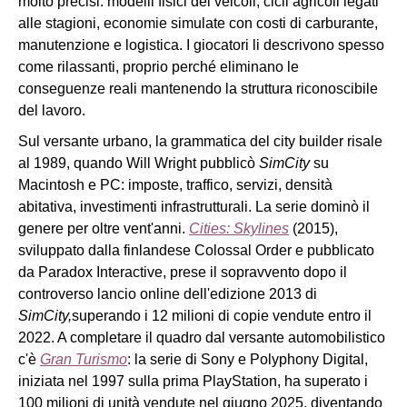
molto precisi: modelli fisici dei veicoli, cicli agricoli legati
alle stagioni, economie simulate con costi di carburante,
manutenzione e logistica. I giocatori li descrivono spesso
come rilassanti, proprio perché eliminano le
conseguenze reali mantenendo la struttura riconoscibile
del lavoro.
Sul versante urbano, la grammatica del city builder risale
al 1989, quando Will Wright pubblicò
SimCity
su
Macintosh e PC: imposte, traffico, servizi, densità
abitativa, investimenti infrastrutturali. La serie dominò il
genere per oltre vent'anni.
Cities: Skylines
(2015),
sviluppato dalla finlandese Colossal Order e pubblicato
da Paradox Interactive, prese il sopravvento dopo il
controverso lancio online dell'edizione 2013 di
SimCity,
superando i 12 milioni di copie vendute entro il
2022. A completare il quadro dal versante automobilistico
c'è
Gran Turismo
: la serie di Sony e Polyphony Digital,
iniziata nel 1997 sulla prima PlayStation, ha superato i
100 milioni di unità vendute nel giugno 2025, diventando