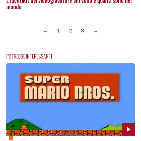
L’identikit dei videogiocatori: chi sono e quanti sono nel
mondo
pagina
pagina
←
1
2
3
→
precedente
successiva
POTREBBE INTERESSARTI