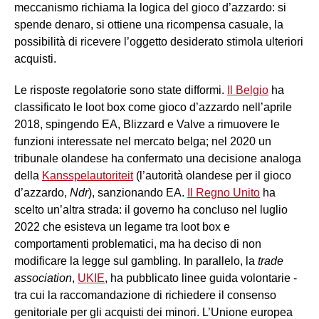
meccanismo richiama la logica del gioco d’azzardo: si
spende denaro, si ottiene una ricompensa casuale, la
possibilità di ricevere l’oggetto desiderato stimola ulteriori
acquisti.
Le risposte regolatorie sono state difformi.
Il Belgio
ha
classificato le loot box come gioco d’azzardo nell’aprile
2018, spingendo EA, Blizzard e Valve a rimuovere le
funzioni interessate nel mercato belga; nel 2020 un
tribunale olandese ha confermato una decisione analoga
della
Kansspelautoriteit
(l’autorità olandese per il gioco
d’azzardo,
Ndr
), sanzionando EA.
Il Regno Unito
ha
scelto un’altra strada: il governo ha concluso nel luglio
2022 che esisteva un legame tra loot box e
comportamenti problematici, ma ha deciso di non
modificare la legge sul gambling. In parallelo, la
trade
association
,
UKIE
, ha pubblicato linee guida volontarie -
tra cui la raccomandazione di richiedere il consenso
genitoriale per gli acquisti dei minori. L’Unione europea