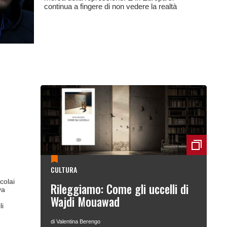
continua a fingere di non vedere la realtà
CULTURA
colai
Rileggiamo: Come gli uccelli di
va
Wajdi Mouawad
li
di Valentina Berengo