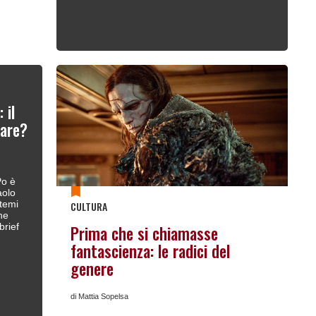
 il
fare?
Po è
aolo
stemi
CULTURA
he
brief
Prima che si chiamasse
fantascienza: le radici del
genere
di Mattia Sopelsa