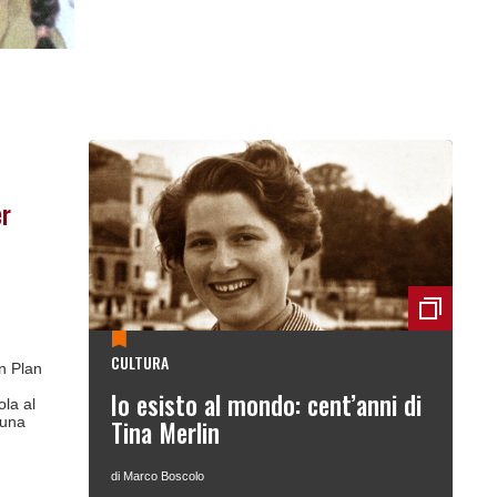
er
CULTURA
on Plan
Io esisto al mondo: cent’anni di
la al
 una
Tina Merlin
di Marco Boscolo