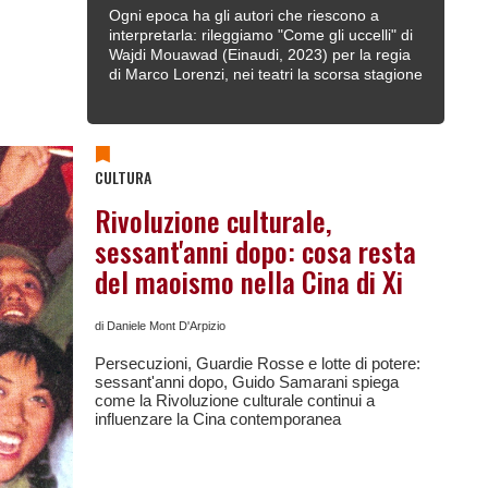
Ogni epoca ha gli autori che riescono a
interpretarla: rileggiamo "Come gli uccelli" di
Wajdi Mouawad (Einaudi, 2023) per la regia
di Marco Lorenzi, nei teatri la scorsa stagione
CULTURA
Rivoluzione culturale,
sessant'anni dopo: cosa resta
del maoismo nella Cina di Xi
di Daniele Mont D'Arpizio
Persecuzioni, Guardie Rosse e lotte di potere:
sessant'anni dopo, Guido Samarani spiega
come la Rivoluzione culturale continui a
influenzare la Cina contemporanea