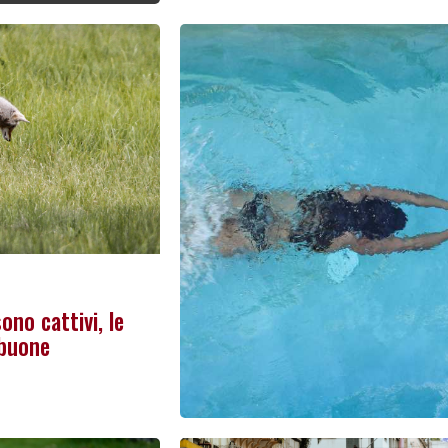
ono cattivi, le
 buone