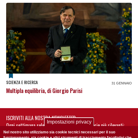
SCIENZA E RICERCA
31 GENNAIO
Multipla equilibria, di Giorgio Parisi
ISCRIVITI ALLA NOSTRA NEWSLETTER
Impostazioni privacy
Ogni settimana selezioniamo per te nostre storie più rilevanti:
non perderti gli aggiornamenti della nostra newsletter
Nel nostro sito utilizziamo sia cookie tecnici necessari per il suo
funzionamento, sia cookie e altri strumenti di tracciamento facoltativi che