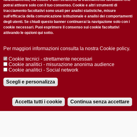
potrai attivare solo con il tuo consenso. Cookie e altri strumenti di
tracciamento facoltativi sono usati per analisi statistiche, misure
sull'efficacia della comunicazione istituzionale e analisi dei comportamenti
degli utenti. Se chiudi questo banner continuerai la navigazione solo con i
cookie necessari. Puoi esprimere il consenso sui cookie facoltativi
attivando le opzioni qui sotto.
Privacy Policy
Accetto la
ISCRIVITI
Per maggiori informazioni consulta la nostra Cookie policy.
Cookie tecnici - strettamente necessari
Redazione
Copyright
Privacy
Area stampa
Cookie analitici - misurazione anonima audience
Cookie analitici - Social network
© 2025 Università di Padova
Tutti i diritti riservati P.I. 00742430283 C.F. 80006480281
Registrazione presso il Tribunale di Padova n. 2097/2012 del 18 giugno
Scegli e personalizza
2012
Accetta tutti i cookie
Continua senza accettare
RADIOBUE.IT
Audio
Player