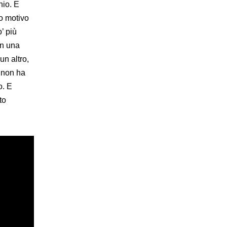
hio. E
to motivo
’ più
in una
n altro,
e non ha
o. E
to