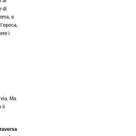
 al
e di
amma, e
l’epoca,
ere i
 via. Ma
 il
traversa