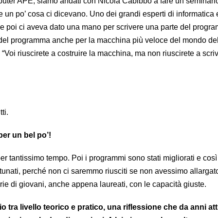
mputer APE, siamo andati con Nicola Cabibbo a fare un seminario
un po’ cosa ci dicevano. Uno dei grandi esperti di informatica 
 poi ci aveva dato una mano per scrivere una parte del progr
e del programma anche per la macchina più veloce del mondo del
: “Voi riuscirete a costruire la macchina, ma non riuscirete a scriv
ti.
per un bel po’!
per tantissimo tempo. Poi i programmi sono stati migliorati e così
rtunati, perché non ci saremmo riusciti se non avessimo allargato
ie di giovani, anche appena laureati, con le capacità giuste.
io tra livello teorico e pratico, una riflessione che da anni at