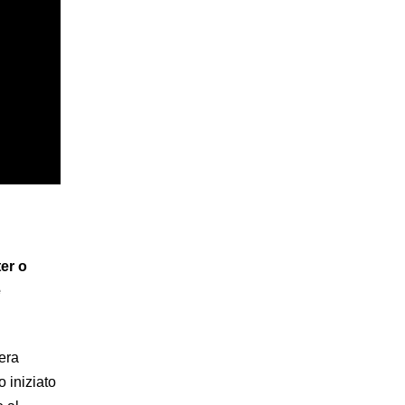
er o
e
era
 iniziato