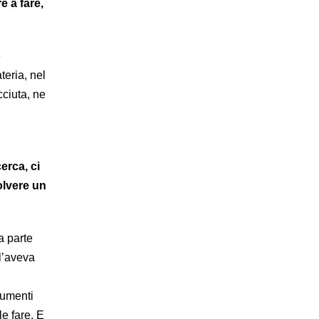
e a fare,
è
teria, nel
cciuta, ne
erca, ci
olvere un
a parte
l’aveva
trumenti
e fare. E