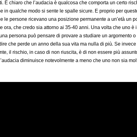
ti. È chiaro che l’audacia è qualcosa che comporta un certo risc
se in qualche modo si sente le spalle sicure. E proprio per ques
e le persone ricevano una posizione permanente a un’età un po
 ora, che credo sia attorno ai 35-40 anni. Una volta che uno è 
una persona può pensare di provare a studiare un argomento o u
dire che perde un anno della sua vita ma nulla di più. Se invec
, il rischio, in caso di non riuscita, è di non essere più assunt
l’audacia diminuisce notevolmente a meno che uno non sia mol