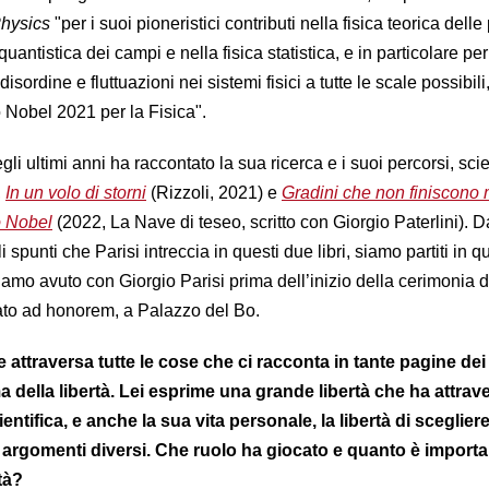
hysics
"per i suoi pioneristici contributi nella fisica teorica delle 
quantistica dei campi e nella fisica statistica, e in particolare pe
disordine e fluttuazioni nei sistemi fisici a tutte le scale possibili,
o Nobel 2021 per la Fisica".
egli ultimi anni ha raccontato la sua ricerca e i suoi percorsi, scien
,
In un volo di storni
(Rizzoli, 2021) e
Gradini che non finiscono 
o Nobel
(2022, La Nave di teseo, scritto con Giorgio Paterlini). D
gli spunti che Parisi intreccia in questi due libri, siamo partiti in 
mo avuto con Giorgio Parisi prima dell’inizio della cerimonia d
ato ad honorem, a Palazzo del Bo.
 attraversa tutte le cose che ci racconta in tante pagine dei
tema della libertà. Lei esprime una grande libertà che ha attrav
ientifica, e anche la sua vita personale, la libertà di sceglier
a argomenti diversi. Che ruolo ha giocato e quanto è import
tà?