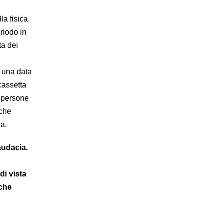
la fisica,
riodo in
ta dei
i una data
cassetta
e persone
 che
ca.
 audacia.
di vista
 che