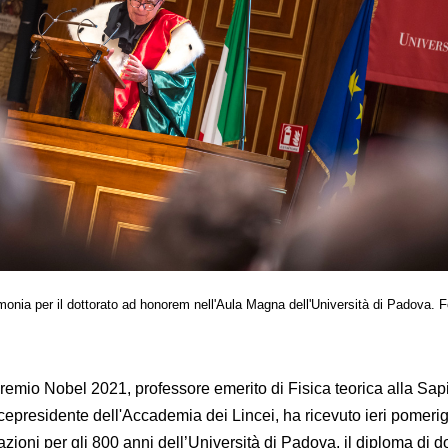
imonia per il dottorato ad honorem nell'Aula Magna dell'Università di Padova. F
 premio Nobel 2021, professore emerito di Fisica teorica alla Sa
cepresidente dell'Accademia dei Lincei, ha ricevuto ieri pomerig
azioni per gli 800 anni dell’Università di Padova, il diploma di do