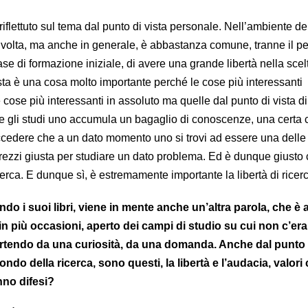
riflettuto sul tema dal punto di vista personale. Nell’ambiente del
a volta, ma anche in generale, è abbastanza comune, tranne il pe
fase di formazione iniziale, di avere una grande libertà nella scel
sta è una cosa molto importante perché le cose più interessanti
cose più interessanti in assoluto ma quelle dal punto di vista d
 gli studi uno accumula un bagaglio di conoscenze, una certa 
uccedere che a un dato momento uno si trovi ad essere una dell
ttrezzi giusta per studiare un dato problema. Ed è dunque giusto
cerca. E dunque sì, è estremamente importante la libertà di ricer
gendo i suoi libri, viene in mente anche un’altra parola, che è
 in più occasioni, aperto dei campi di studio su cui non c’era
artendo da una curiosità, da una domanda. Anche dal punto 
ondo della ricerca, sono questi, la libertà e l’audacia, valori
no difesi?