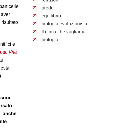
particelle
prede
r aver
equilibrio
 risultato
biologia evoluzionista
Il clima che vogliamo
biologia
tifici e
mai. Vita
ai
questa
i
 suoi
ersato
e, anche
ante