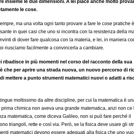
nere insieme le due dimensioni. A lei piace anche molto provar
tamente le cose.
sempre, ma una volta ogni tanto provare a fare le cose pratiche 
ante in quei casi che uno si incontra con la resistenza della ma
inti di dover fare qualcosa con la materia, e lei, in maniera co
noi riusciamo facilmente a convincerla a cambiare.
ei ribadisce in più momenti nel corso del racconto della sua
 è che per aprire una strada nuova, un nuovo percorso di ric
 di mettere a punto strumenti matematici nuovi o adatti a ris
istingue moltissimo da altre discipline, per cui la matematica è un
 La prima chimica non aveva una grande matematica, anzi non ce 
enza matematica, come diceva Galileo, non si può fare perché il
ono triangoli, rette e così via. Però, se la fisica deve usare gli s
menti matematici devono essere adeguati alla fisica che uno vuol