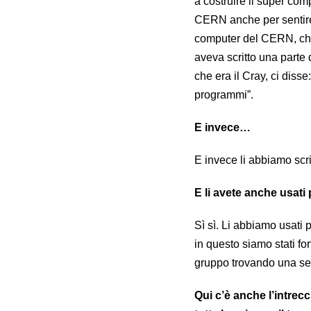
a costruire il super co
CERN anche per sentire 
computer del CERN, che
aveva scritto una part
che era il Cray, ci disse
programmi”.
E invece…
E invece li abbiamo scrit
E li avete anche usati 
Sì sì. Li abbiamo usati 
in questo siamo stati fo
gruppo trovando una ser
Qui c’è anche l’intrecc