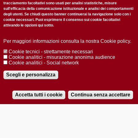
tracciamento facoltativi sono usati per analisi statistiche, misure
sull'efficacia della comunicazione istituzionale e analisi dei comportamenti
degli utenti. Se chiudi questo banner continuerai la navigazione solo con i
cookie necessari. Puoi esprimere il consenso sui cookie facoltativi
attivando le opzioni qui sotto.
Privacy Policy
Accetto la
ISCRIVITI
Per maggiori informazioni consulta la nostra Cookie policy.
Cookie tecnici - strettamente necessari
Redazione
Copyright
Privacy
Area stampa
Cookie analitici - misurazione anonima audience
Cookie analitici - Social network
© 2025 Università di Padova
Tutti i diritti riservati P.I. 00742430283 C.F. 80006480281
Registrazione presso il Tribunale di Padova n. 2097/2012 del 18 giugno
Scegli e personalizza
2012
Accetta tutti i cookie
Continua senza accettare
RADIOBUE.IT
Audio
Player