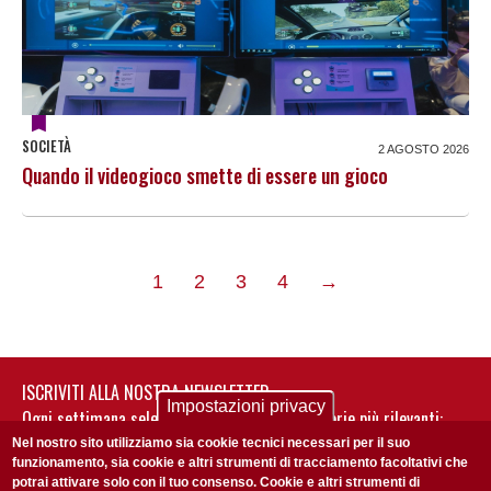
SOCIETÀ
2 AGOSTO 2026
Quando il videogioco smette di essere un gioco
pagina
1
2
3
4
→
successiva
ISCRIVITI ALLA NOSTRA NEWSLETTER
Impostazioni privacy
Ogni settimana selezioniamo per te nostre storie più rilevanti:
non perderti gli aggiornamenti della nostra newsletter
Nel nostro sito utilizziamo sia cookie tecnici necessari per il suo
funzionamento, sia cookie e altri strumenti di tracciamento facoltativi che
potrai attivare solo con il tuo consenso. Cookie e altri strumenti di