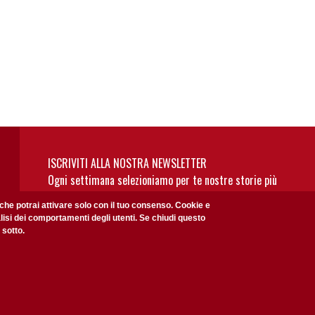
gina
ccessiva
ISCRIVITI ALLA NOSTRA NEWSLETTER
Ogni settimana selezioniamo per te nostre storie più
rilevanti: non perderti gli aggiornamenti della nostra
 che potrai attivare solo con il tuo consenso. Cookie e
newsletter
alisi dei comportamenti degli utenti. Se chiudi questo
 sotto.
Privacy Policy
Accetto la