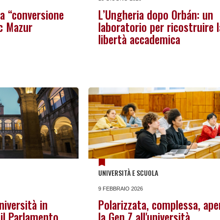
 la “conversione
L’Ungheria dopo Orbán: un
ic Mazur
laboratorio per ricostruire l
libertà accademica
UNIVERSITÀ E SCUOLA
9 FEBBRAIO 2026
niversità in
Polarizzata, complessa, ape
 il Parlamento
la Gen Z all'università