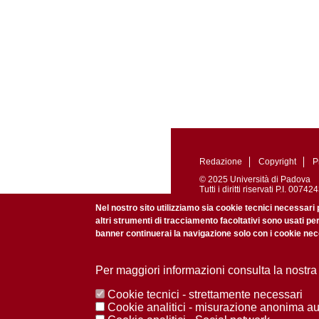
Redazione
Copyright
P
© 2025 Università di Padova
Tutti i diritti riservati P.I. 0
Registrazione presso il Tribu
Nel nostro sito utilizziamo sia cookie tecnici necessari 
altri strumenti di tracciamento facoltativi sono usati pe
banner continuerai la navigazione solo con i cookie nece
Per maggiori informazioni consulta la nostra
Cookie tecnici - strettamente necessari
Cookie analitici - misurazione anonima a