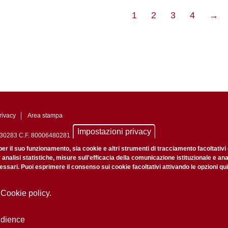
pa
1
2
3
4
→
su
rivacy
Area stampa
Impostazioni privacy
0742430283 C.F. 80006480281
nale di Padova n. 2097/2012 del 18 giugno 2012
per il suo funzionamento, sia cookie e altri strumenti di tracciamento facoltativi
r analisi statistiche, misure sull'efficacia della comunicazione istituzionale e an
ssari. Puoi esprimere il consenso sui cookie facoltativi attivando le opzioni qui
 Cookie policy.
udience