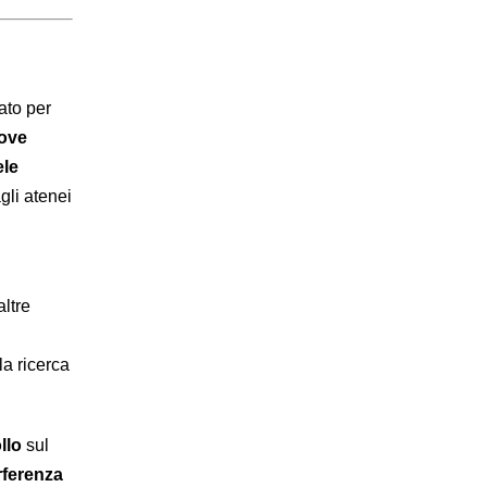
ato per
ove
ele
gli atenei
altre
la ricerca
llo
sul
rferenza