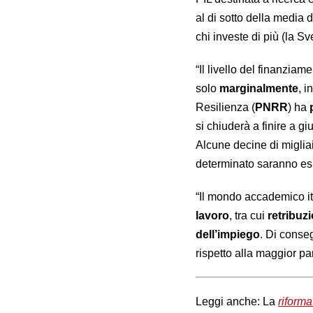
al di sotto della media 
chi investe di più (la Sv
“Il livello del finanzia
solo
marginalmente
, i
Resilienza (
PNRR
) ha
si chiuderà a finire a 
Alcune decine di miglia
determinato saranno esp
“Il mondo accademico ita
lavoro
, tra cui
retribuzi
dell’impiego
. Di conse
rispetto alla maggior pa
Leggi anche: La
riform