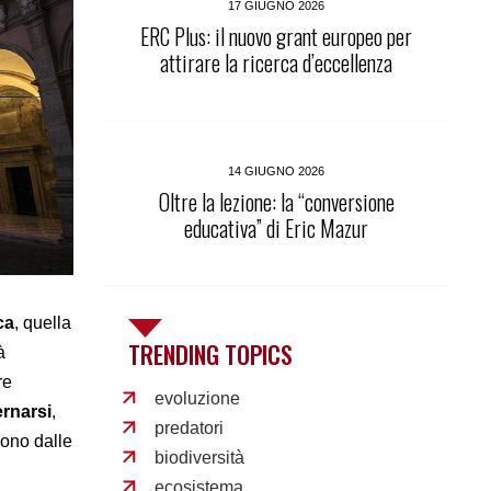
17 GIUGNO 2026
ERC Plus: il nuovo grant europeo per
attirare la ricerca d’eccellenza
14 GIUGNO 2026
Oltre la lezione: la “conversione
educativa” di Eric Mazur
ca
, quella
TRENDING TOPICS
à
re
evoluzione
rnarsi
,
predatori
ono dalle
biodiversità
ecosistema