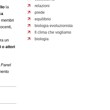
relazioni
lio
la
prede
ca
equilibrio
I membri
biologia evoluzionista
docenti,
Il clima che vogliamo
biologia
ra un
 o attori
l
Panel
mento