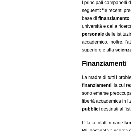
I principali campanelli 
seguenti: “le recenti pr
base di
finanziamento 
università e della ricerc
personale
delle istituz
accademico. Inoltre, l’a
superiore e alla
scienz
Finanziamenti
La madre di tutti i prob
finanziamenti
, la cui 
sono emerse preoccupazi
libertà accademica in Ita
pubblici
destinati all’i
L’Italia infatti rimane
fan
PIL destinata a ricerca e