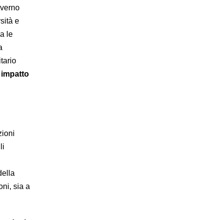
overno
sità e
a le
a
tario
impatto
zioni
li
della
oni, sia a