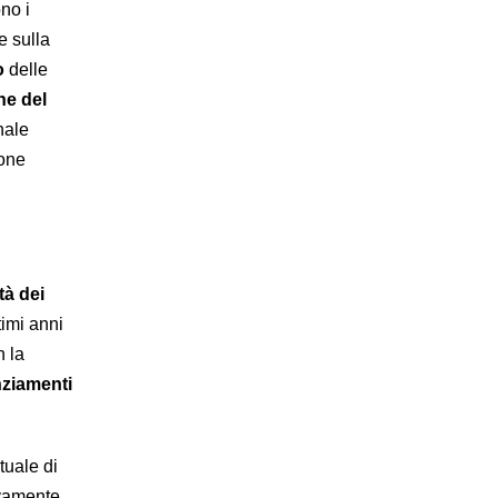
no i
e sulla
o
delle
he del
nale
ione
tà dei
timi anni
 la
anziamenti
tuale di
ivamente