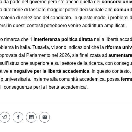
rma da parte del governo però c’è anche quella dei
concorsi univ
 direzione di lasciare maggior potere decisionale alle
comuni
materia di selezione del candidato. In questo modo, i problemi d
i in questi contesti potrebbero venire addirittura amplificati.
o rimarca che “l’
interferenza politica diretta
nella libertà acc
oblema in Italia. Tuttavia, vi sono indicazioni che la
riforma univ
provata dal Parlamento nel 2026, sia finalizzata ad
aumentare 
sull’istruzione superiore e sul settore della ricerca, con conse
ative e
negative per la libertà accademica
. In questo contesto, 
ip universitaria, insieme alla comunità accademica, possa
ferma
ili conseguenze per la libertà accademica”.