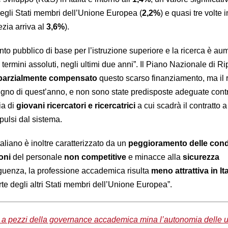
degli Stati membri dell’Unione Europea (
2,2%
) e quasi tre volte i
ezia arriva al
3,6%
).
mento pubblico di base per l’istruzione superiore e la ricerca è au
n termini assoluti, negli ultimi due anni”. Il Piano Nazionale di R
parzialmente compensato
questo scarso finanziamento, ma il 
giugno di quest’anno, e non sono state predisposte adeguate cont
ia di
giovani ricercatori e ricercatrici
a cui scadrà il contratto 
ulsi dal sistema.
liano è inoltre caratterizzato da un
peggioramento delle condi
oni
del personale
non competitive
e minacce alla
sicurezza
guenza, la professione accademica risulta
meno attrattiva in Ita
rte degli altri Stati membri dell’Unione Europea”.
a a pezzi della governance accademica mina l’autonomia delle u