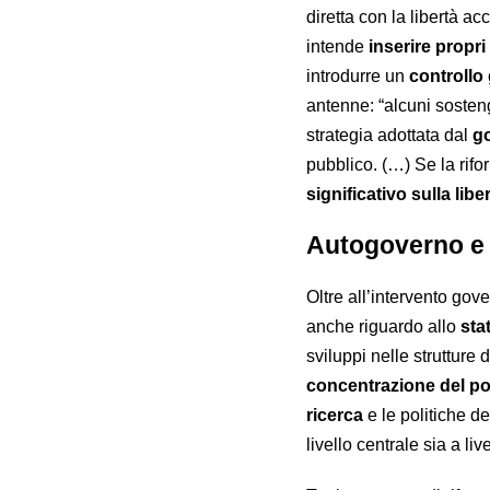
diretta con la libertà ac
intende
inserire propri
introdurre un
controllo
antenne: “alcuni sosteng
strategia adottata dal
g
pubblico. (…) Se la rif
significativo sulla li
Autogoverno e
Oltre all’intervento gov
anche riguardo allo
sta
sviluppi nelle strutture
concentrazione del po
ricerca
e le politiche d
livello centrale sia a liv