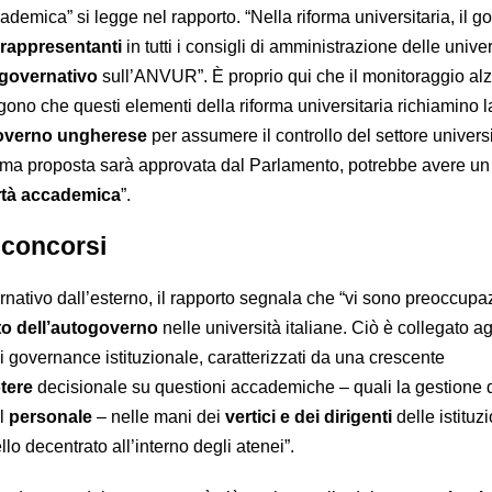
cademica” si legge nel rapporto. “Nella riforma universitaria, il g
 rappresentanti
in tutti i consigli di amministrazione delle univer
 governativo
sull’ANVUR”. È proprio qui che il monitoraggio alz
ono che questi elementi della riforma universitaria richiamino l
overno ungherese
per assumere il controllo del settore universi
orma proposta sarà approvata dal Parlamento, potrebbe avere un
bertà accademica
”.
 concorsi
ernativo dall’esterno, il rapporto segnala che “vi sono preoccupa
to dell’autogoverno
nelle università italiane. Ciò è collegato ag
 di governance istituzionale, caratterizzati da una crescente
tere
decisionale su questioni accademiche – quali la gestione 
el
personale
– nelle mani dei
vertici e dei dirigenti
delle istituzi
ello decentrato all’interno degli atenei”.