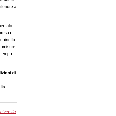
nferiore a
mentato
ipresa e
rubinetto
romisure.
a tempo
zioni di
lia
niversità