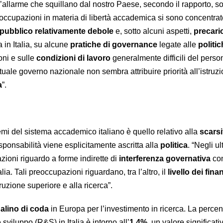
d’allarme che squillano dal nostro Paese, secondo il rapporto, so
eoccupazioni in materia di libertà accademica si sono concentrat
pubblico relativamente debole
e, sotto alcuni aspetti,
precari
a in Italia, su alcune
pratiche di governance
legate alle
politic
ioni e sulle
condizioni di lavoro
generalmente difficili del perso
ttuale governo nazionale non sembra attribuire priorità all’istruz
a
”.
lemi del sistema accademico italiano è quello relativo alla
scarsi
responsabilità viene esplicitamente ascritta alla
politica
. “Negli ul
oni riguardo a forme indirette di
interferenza governativa
con
lia. Tali preoccupazioni riguardano, tra l’altro, il
livello dei fin
struzione superiore e alla ricerca”.
alino di coda
in Europa per l’investimento in ricerca. La percen
 sviluppo (R&S) in Italia è intorno all’
1,4%
, un valore significat