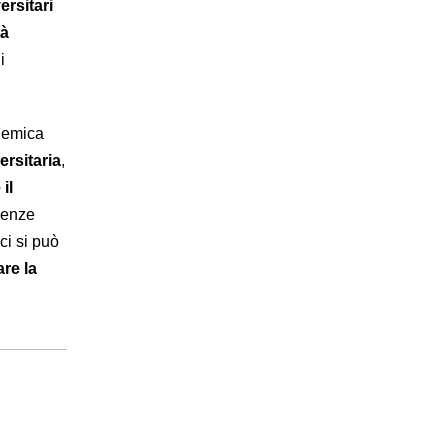
ersitari
tà
i
ademica
ersitaria
,
il
guenze
ci si può
re la