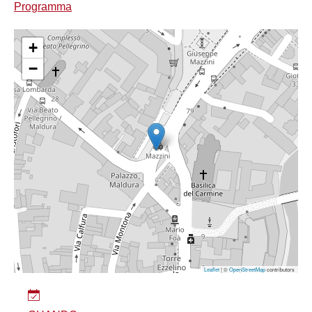
Programma
+
−
Leaflet
| ©
OpenStreetMap
contributors