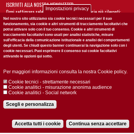
ISCRIVITI ALLA NOSTRA NEWSLETTER
Impostazioni privacy
Ogni settimana selezioniamo per te nostre storie più rilevanti:
non perderti gli aggiornamenti della nostra newsletter
Nel nostro sito utilizziamo sia cookie tecnici necessari per il suo
funzionamento, sia cookie e altri strumenti di tracciamento facoltativi che
potrai attivare solo con il tuo consenso. Cookie e altri strumenti di
tracciamento facoltativi sono usati per analisi statistiche, misure
sull'efficacia della comunicazione istituzionale e analisi dei comportamenti
degli utenti. Se chiudi questo banner continuerai la navigazione solo con i
cookie necessari. Puoi esprimere il consenso sui cookie facoltativi
attivando le opzioni qui sotto.
Privacy Policy
Accetto la
ISCRIVITI
Per maggiori informazioni consulta la nostra Cookie policy.
Cookie tecnici - strettamente necessari
Redazione
Copyright
Privacy
Area stampa
Cookie analitici - misurazione anonima audience
Cookie analitici - Social network
© 2025 Università di Padova
Tutti i diritti riservati P.I. 00742430283 C.F. 80006480281
Registrazione presso il Tribunale di Padova n. 2097/2012 del 18 giugno
Scegli e personalizza
2012
Accetta tutti i cookie
Continua senza accettare
RADIOBUE.IT