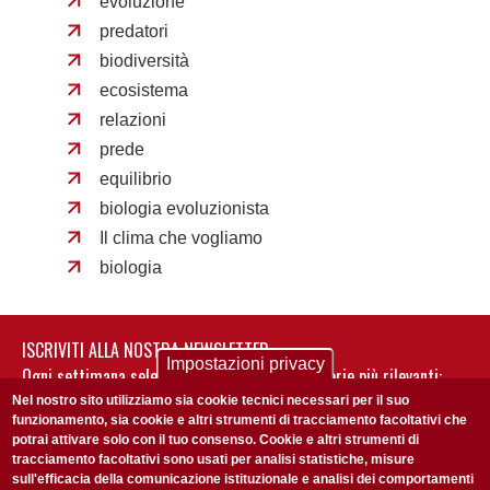
evoluzione
predatori
biodiversità
ecosistema
relazioni
prede
equilibrio
biologia evoluzionista
Il clima che vogliamo
biologia
ISCRIVITI ALLA NOSTRA NEWSLETTER
Impostazioni privacy
Ogni settimana selezioniamo per te nostre storie più rilevanti:
non perderti gli aggiornamenti della nostra newsletter
Nel nostro sito utilizziamo sia cookie tecnici necessari per il suo
funzionamento, sia cookie e altri strumenti di tracciamento facoltativi che
potrai attivare solo con il tuo consenso. Cookie e altri strumenti di
tracciamento facoltativi sono usati per analisi statistiche, misure
sull'efficacia della comunicazione istituzionale e analisi dei comportamenti