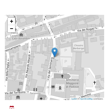
+
−
Leaflet
| ©
OpenStreetMap
contributors