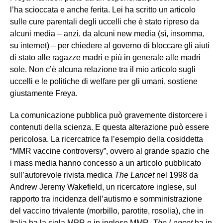
l’ha scioccata e anche ferita. Lei ha scritto un articolo
sulle cure parentali degli uccelli che è stato ripreso da
alcuni media – anzi, da alcuni new media (sì, insomma,
su internet) – per chiedere al governo di bloccare gli aiuti
di stato alle ragazze madri e più in generale alle madri
sole. Non c’è alcuna relazione tra il mio articolo sugli
uccelli e le politiche di welfare per gli umani, sostiene
giustamente Freya.
La comunicazione pubblica può gravemente distorcere i
contenuti della scienza. E questa alterazione può essere
pericolosa. La ricercatrice fa l’esempio della cosiddetta
“MMR vaccine controversy”, ovvero al grande spazio che
i mass media hanno concesso a un articolo pubblicato
sull’autorevole rivista medica
The Lancet
nel 1998 da
Andrew Jeremy Wakefield, un ricercatore inglese, sul
rapporto tra incidenza dell’autismo e somministrazione
del vaccino trivalente (morbillo, parotite, rosolia), che in
Italia ha la sigla MPR e in inglese MMR.
The Lancet
ha in