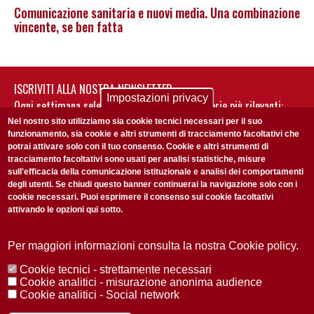
Comunicazione sanitaria e nuovi media. Una combinazione
vincente, se ben fatta
ISCRIVITI ALLA NOSTRA NEWSLETTER
Impostazioni privacy
Ogni settimana selezioniamo per te nostre storie più rilevanti:
non perderti gli aggiornamenti della nostra newsletter
Nel nostro sito utilizziamo sia cookie tecnici necessari per il suo
funzionamento, sia cookie e altri strumenti di tracciamento facoltativi che
potrai attivare solo con il tuo consenso. Cookie e altri strumenti di
tracciamento facoltativi sono usati per analisi statistiche, misure
sull'efficacia della comunicazione istituzionale e analisi dei comportamenti
degli utenti. Se chiudi questo banner continuerai la navigazione solo con i
cookie necessari. Puoi esprimere il consenso sui cookie facoltativi
attivando le opzioni qui sotto.
Privacy Policy
Accetto la
ISCRIVITI
Per maggiori informazioni consulta la nostra Cookie policy.
Cookie tecnici - strettamente necessari
Redazione
Copyright
Privacy
Area stampa
Cookie analitici - misurazione anonima audience
Cookie analitici - Social network
© 2025 Università di Padova
Tutti i diritti riservati P.I. 00742430283 C.F. 80006480281