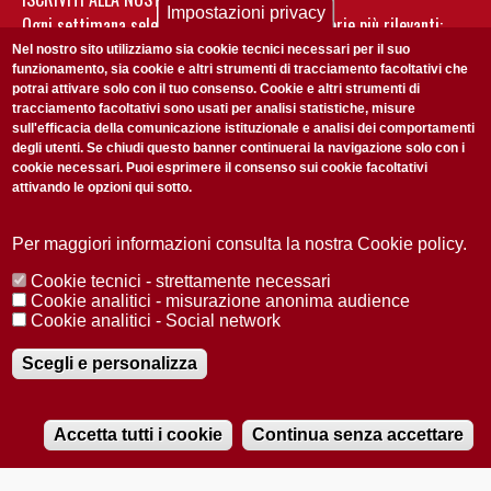
Impostazioni privacy
Ogni settimana selezioniamo per te nostre storie più rilevanti:
non perderti gli aggiornamenti della nostra newsletter
Nel nostro sito utilizziamo sia cookie tecnici necessari per il suo
funzionamento, sia cookie e altri strumenti di tracciamento facoltativi che
potrai attivare solo con il tuo consenso. Cookie e altri strumenti di
tracciamento facoltativi sono usati per analisi statistiche, misure
sull'efficacia della comunicazione istituzionale e analisi dei comportamenti
degli utenti. Se chiudi questo banner continuerai la navigazione solo con i
cookie necessari. Puoi esprimere il consenso sui cookie facoltativi
attivando le opzioni qui sotto.
Privacy Policy
Accetto la
ISCRIVITI
Per maggiori informazioni consulta la nostra Cookie policy.
Cookie tecnici - strettamente necessari
Redazione
Copyright
Privacy
Area stampa
Cookie analitici - misurazione anonima audience
Cookie analitici - Social network
© 2025 Università di Padova
Tutti i diritti riservati P.I. 00742430283 C.F. 80006480281
Registrazione presso il Tribunale di Padova n. 2097/2012 del 18 giugno
Scegli e personalizza
2012
Accetta tutti i cookie
Continua senza accettare
RADIOBUE.IT
Audio