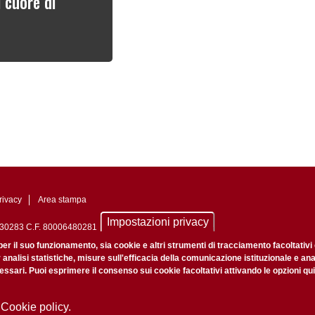
l cuore di
rivacy
Area stampa
Impostazioni privacy
0742430283 C.F. 80006480281
nale di Padova n. 2097/2012 del 18 giugno 2012
per il suo funzionamento, sia cookie e altri strumenti di tracciamento facoltativi
r analisi statistiche, misure sull'efficacia della comunicazione istituzionale e an
ssari. Puoi esprimere il consenso sui cookie facoltativi attivando le opzioni qui
 Cookie policy.