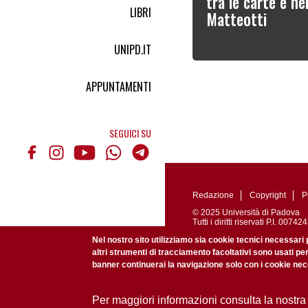
tra le carte e ne
LIBRI
Matteotti
UNIPD.IT
APPUNTAMENTI
SEGUICI SU
Redazione
Copyright
P
© 2025 Università di Padova
Tutti i diritti riservati P.I. 0
Registrazione presso il Tribu
Nel nostro sito utilizziamo sia cookie tecnici necessari 
altri strumenti di tracciamento facoltativi sono usati pe
banner continuerai la navigazione solo con i cookie nece
Per maggiori informazioni consulta la nostra