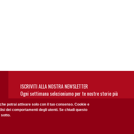
ISCRIVITI ALLA NOSTRA NEWSLETTER
Ogni settimana selezioniamo per te nostre storie più
rilevanti: non perderti gli aggiornamenti della nostra
 che potrai attivare solo con il tuo consenso. Cookie e
newsletter
alisi dei comportamenti degli utenti. Se chiudi questo
 sotto.