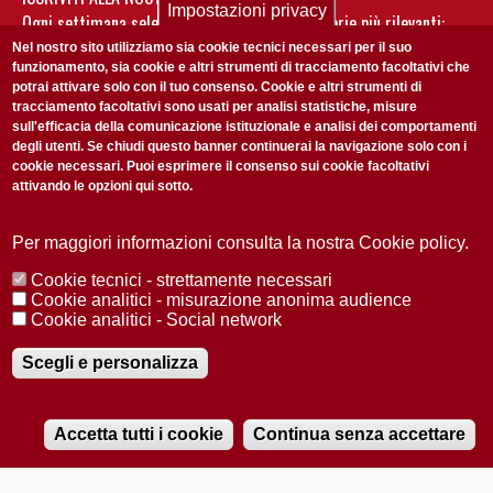
Impostazioni privacy
Ogni settimana selezioniamo per te nostre storie più rilevanti:
non perderti gli aggiornamenti della nostra newsletter
Nel nostro sito utilizziamo sia cookie tecnici necessari per il suo
funzionamento, sia cookie e altri strumenti di tracciamento facoltativi che
potrai attivare solo con il tuo consenso. Cookie e altri strumenti di
tracciamento facoltativi sono usati per analisi statistiche, misure
sull'efficacia della comunicazione istituzionale e analisi dei comportamenti
degli utenti. Se chiudi questo banner continuerai la navigazione solo con i
cookie necessari. Puoi esprimere il consenso sui cookie facoltativi
attivando le opzioni qui sotto.
Privacy Policy
Accetto la
ISCRIVITI
Per maggiori informazioni consulta la nostra Cookie policy.
Cookie tecnici - strettamente necessari
Redazione
Copyright
Privacy
Area stampa
Cookie analitici - misurazione anonima audience
Cookie analitici - Social network
© 2025 Università di Padova
Tutti i diritti riservati P.I. 00742430283 C.F. 80006480281
Registrazione presso il Tribunale di Padova n. 2097/2012 del 18 giugno
Scegli e personalizza
2012
Accetta tutti i cookie
Continua senza accettare
RADIOBUE.IT
Audio