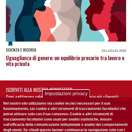
SCIENZA E RICERCA
24 LUGLIO 2024
Uguaglianza di genere: un equilibrio precario tra lavoro e
vita privata
ISCRIVITI ALLA NOSTRA NEWSLETTER
Impostazioni privacy
Ogni settimana selezioniamo per te nostre storie più rilevanti:
non perderti gli aggiornamenti della nostra newsletter
Nel nostro sito utilizziamo sia cookie tecnici necessari per il suo
funzionamento, sia cookie e altri strumenti di tracciamento facoltativi che
potrai attivare solo con il tuo consenso. Cookie e altri strumenti di
tracciamento facoltativi sono usati per analisi statistiche, misure
sull'efficacia della comunicazione istituzionale e analisi dei comportamenti
degli utenti. Se chiudi questo banner continuerai la navigazione solo con i