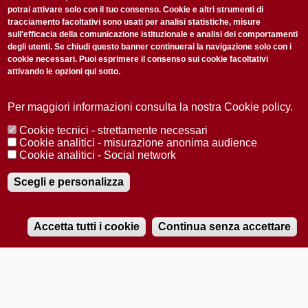
potrai attivare solo con il tuo consenso. Cookie e altri strumenti di
tracciamento facoltativi sono usati per analisi statistiche, misure
sull'efficacia della comunicazione istituzionale e analisi dei comportamenti
degli utenti. Se chiudi questo banner continuerai la navigazione solo con i
cookie necessari. Puoi esprimere il consenso sui cookie facoltativi
attivando le opzioni qui sotto.
Privacy Policy
Accetto la
ISCRIVITI
Per maggiori informazioni consulta la nostra Cookie policy.
Cookie tecnici - strettamente necessari
Redazione
Copyright
Privacy
Area stampa
Cookie analitici - misurazione anonima audience
Cookie analitici - Social network
© 2025 Università di Padova
Tutti i diritti riservati P.I. 00742430283 C.F. 80006480281
Registrazione presso il Tribunale di Padova n. 2097/2012 del 18 giugno
Scegli e personalizza
2012
Accetta tutti i cookie
Continua senza accettare
RADIOBUE.IT
Audio
Player