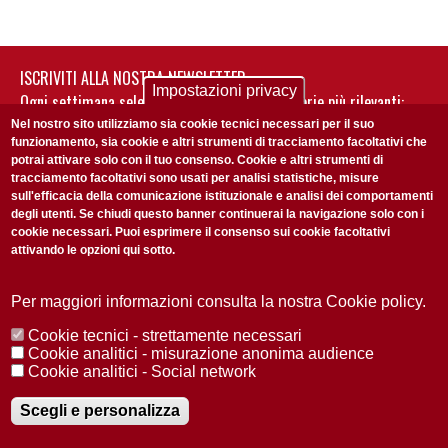
ISCRIVITI ALLA NOSTRA NEWSLETTER
Impostazioni privacy
Ogni settimana selezioniamo per te nostre storie più rilevanti:
non perderti gli aggiornamenti della nostra newsletter
Nel nostro sito utilizziamo sia cookie tecnici necessari per il suo
funzionamento, sia cookie e altri strumenti di tracciamento facoltativi che
potrai attivare solo con il tuo consenso. Cookie e altri strumenti di
tracciamento facoltativi sono usati per analisi statistiche, misure
sull'efficacia della comunicazione istituzionale e analisi dei comportamenti
degli utenti. Se chiudi questo banner continuerai la navigazione solo con i
cookie necessari. Puoi esprimere il consenso sui cookie facoltativi
attivando le opzioni qui sotto.
Privacy Policy
Accetto la
ISCRIVITI
Per maggiori informazioni consulta la nostra Cookie policy.
Cookie tecnici - strettamente necessari
Redazione
Copyright
Privacy
Area stampa
Cookie analitici - misurazione anonima audience
Cookie analitici - Social network
© 2025 Università di Padova
Tutti i diritti riservati P.I. 00742430283 C.F. 80006480281
Registrazione presso il Tribunale di Padova n. 2097/2012 del 18 giugno
Scegli e personalizza
2012