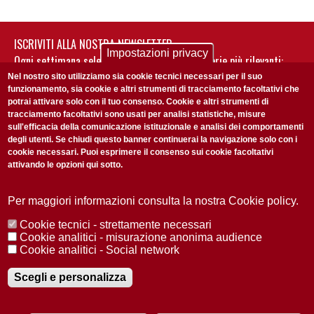
ISCRIVITI ALLA NOSTRA NEWSLETTER
Impostazioni privacy
Ogni settimana selezioniamo per te nostre storie più rilevanti:
non perderti gli aggiornamenti della nostra newsletter
Nel nostro sito utilizziamo sia cookie tecnici necessari per il suo
funzionamento, sia cookie e altri strumenti di tracciamento facoltativi che
potrai attivare solo con il tuo consenso. Cookie e altri strumenti di
tracciamento facoltativi sono usati per analisi statistiche, misure
sull'efficacia della comunicazione istituzionale e analisi dei comportamenti
degli utenti. Se chiudi questo banner continuerai la navigazione solo con i
cookie necessari. Puoi esprimere il consenso sui cookie facoltativi
attivando le opzioni qui sotto.
Privacy Policy
Accetto la
ISCRIVITI
Per maggiori informazioni consulta la nostra Cookie policy.
Cookie tecnici - strettamente necessari
Redazione
Copyright
Privacy
Area stampa
Cookie analitici - misurazione anonima audience
Cookie analitici - Social network
© 2025 Università di Padova
Tutti i diritti riservati P.I. 00742430283 C.F. 80006480281
Registrazione presso il Tribunale di Padova n. 2097/2012 del 18 giugno
Scegli e personalizza
2012