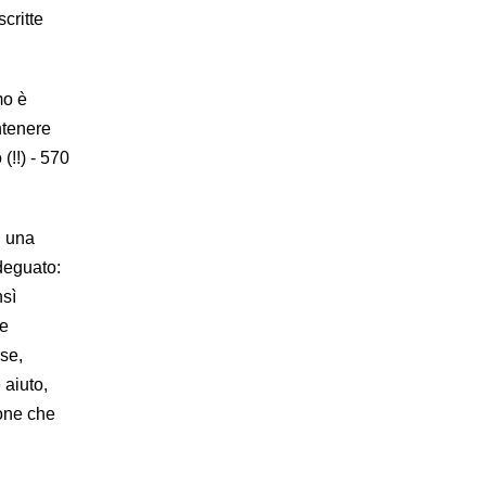
critte
mo è
ntenere
(!!) - 570
i una
adeguato:
nsì
 e
rse,
 aiuto,
mone che