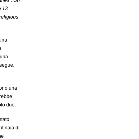
uries”. On
a 13-
religious
 una
a
 una
osegue,
gono una
erebbe
olo due.
stato
tinaia di
he