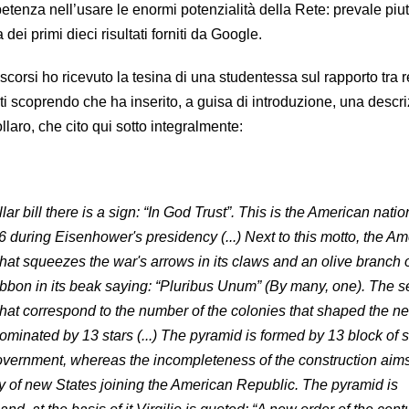
tenza nell’usare le enormi potenzialità della Rete: prevale piut
la dei primi dieci risultati forniti da Google.
scorsi ho ricevuto la tesina di una studentessa sul rapporto tra r
niti scoprendo che ha inserito, a guisa di introduzione, una descr
laro, che cito qui sotto integralmente:
ar bill there is a sign: “In God Trust”. This is the American natio
 during Eisenhower's presidency (...) Next to this motto, the A
that squeezes the war's arrows in its claws and an olive branch 
ribbon in its beak saying: “Pluribus Unum” (By many, one). The 
 that correspond to the number of the colonies that shaped the n
ominated by 13 stars (...) The pyramid is formed by 13 block of 
overnment, whereas the incompleteness of the construction aims
ty of new States joining the American Republic. The pyramid is