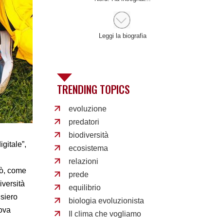
Interruttore
Leggi la biografia
TRENDING TOPICS
evoluzione
predatori
biodiversità
igitale”,
ecosistema
relazioni
rò, come
prede
iversità
equilibrio
nsiero
biologia evoluzionista
rova
Il clima che vogliamo