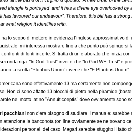
nd at the basis of it Virgilio is quoted: “A new order of the cent
red triangle is portrayed and it has a divine eye overlooked by 
It has favoured our endeavour”. Therefore, this bill has a strong 
ear what religion it identifies with.
 ha lo scopo di mettere in evidenza l’inglese approssimativo di
gistrale: mi interessa mostrare fino a che punto può spingersi l
 confronti di fonti incerte. Si tratta di un elaborato che inizia con
a seconda riga: “In God Trust” invece che “In God WE Trust” e pr
rtando la scritta “Pluribus Unum” invece che “E Pluribus Unum”.
la americana sono effettivamente 13 ma certamente non compon
se. Non ci sono affatto 13 blocchi di pietra nella piramide (bast
arole nel motto latino "Annuit coeptis" dove ovviamente sono s
ri pacchiani
non c’era bisogno di studiare il manuale: sarebbe 
on attenzione la banconota (on line ovviamente se ne trovano cen
iderazioni personali del caso. Magari sarebbe sfuggito il fatto c