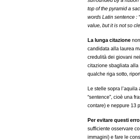
surrounded by a ribbon a
top of the pyramid a sac
words Latin sentence : “
value, but it is not so cl
La lunga citazione
non
candidata alla laurea ma
credulità dei giovani nei
citazione sbagliata all
qualche riga sotto, ripo
Le stelle sopra l’aqui
“sentence”, cioè una fra
contare) e neppure 13 p
Per evitare questi erro
sufficiente osservare c
immagini) e fare le cons