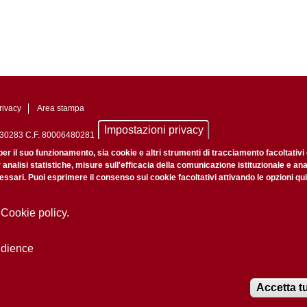
rivacy
Area stampa
Impostazioni privacy
0742430283 C.F. 80006480281
nale di Padova n. 2097/2012 del 18 giugno 2012
per il suo funzionamento, sia cookie e altri strumenti di tracciamento facoltativi
r analisi statistiche, misure sull'efficacia della comunicazione istituzionale e an
ssari. Puoi esprimere il consenso sui cookie facoltativi attivando le opzioni qui
 Cookie policy.
udience
Accetta tu