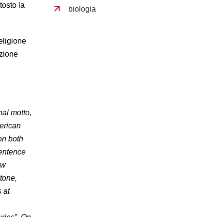
tosto la
biologia
eligione
izione
nal motto,
merican
on both
sentence
ew
stone,
 at