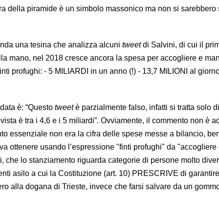
opra della piramide è un simbolo massonico ma non si sarebbero s
anda una tesina che analizza alcuni
tweet
di Salvini, di cui il pri
i alla mano, nel 2018 cresce ancora la spesa per accogliere e ma
finti profughi: - 5 MILIARDI in un anno (!) - 13,7 MILIONI al giorno 
idata è: “Questo
tweet
è parzialmente falso, infatti si tratta solo d
vista è tra i 4,6 e i 5 miliardi”. Ovviamente, il commento non è 
nto essenziale non era la cifra delle spese messe a bilancio, be
leva ottenere usando l’espressione "finti profughi" da "accogliere
ti, che lo stanziamento riguarda categorie di persone molto dive
nti asilo a cui la Costituzione (art. 10) PRESCRIVE di garantire
ro alla dogana di Trieste, invece che farsi salvare da un gom