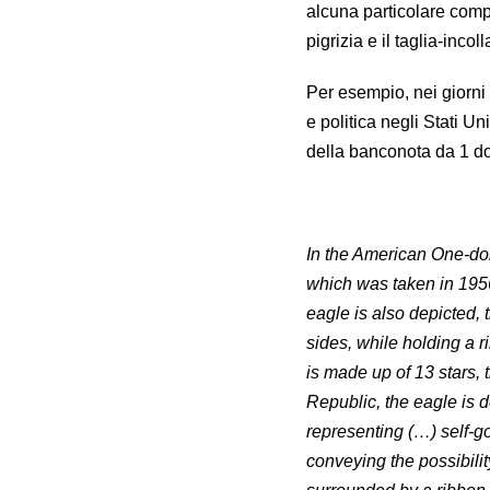
alcuna particolare compe
pigrizia e il taglia-incol
Per esempio, nei giorni 
e politica negli Stati U
della banconota da 1 dol
In the American One-doll
which was taken in 1956
eagle is also depicted, 
sides, while holding a 
is made up of 13 stars,
Republic, the eagle is d
representing (…) self-g
conveying the possibili