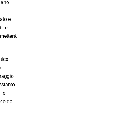
adano
ato e
i, e
rmetterà
tico
er
nnaggio
ossiamo
lle
ico da