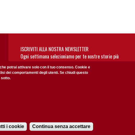
ISCRIVITI ALLA NOSTRA NEWSLETTER
Ogni settimana selezioniamo per te nostre storie più
rilevanti: non perderti gli aggiornamenti della nostra
 che potrai attivare solo con il tuo consenso. Cookie e
newsletter
alisi dei comportamenti degli utenti. Se chiudi questo
 sotto.
Privacy Policy
Accetto la
ISCRIVITI
tti i cookie
Continua senza accettare