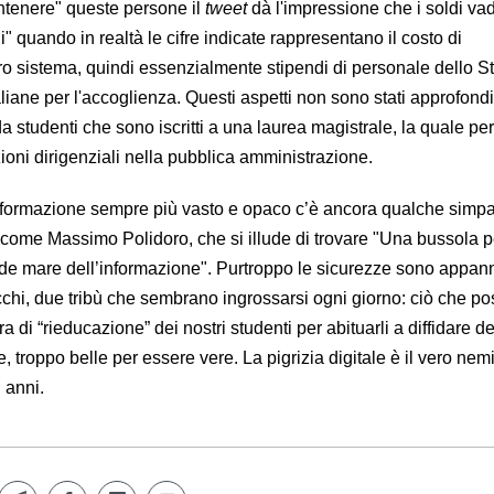
antenere" queste persone il
tweet
dà l'impressione che i soldi v
i" quando in realtà le cifre indicate rappresentano il costo di
ro sistema, quindi essenzialmente stipendi di personale dello St
aliane per l'accoglienza. Questi aspetti non sono stati approfondit
 studenti che sono iscritti a una laurea magistrale, la quale pe
ioni dirigenziali nella pubblica amministrazione.
informazione sempre più vasto e opaco c’è ancora qualche simpa
 come Massimo Polidoro, che si illude di trovare "Una bussola p
nde mare dell’informazione". Purtroppo le sicurezze sono appa
occhi, due tribù che sembrano ingrossarsi ogni giorno: ciò che p
a di “rieducazione” dei nostri studenti per abituarli a diffidare de
 troppo belle per essere vere. La pigrizia digitale è il vero nem
 anni.