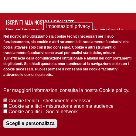
ISCRIVITI ALLA NOSTRA NEWSLETTER
Impostazioni privacy
Ogni settimana selezioniamo per te nostre storie più rilevanti:
non perderti gli aggiornamenti della nostra newsletter
Nel nostro sito utilizziamo sia cookie tecnici necessari per il suo
funzionamento, sia cookie e altri strumenti di tracciamento facoltativi che
potrai attivare solo con il tuo consenso. Cookie e altri strumenti di
tracciamento facoltativi sono usati per analisi statistiche, misure
sull'efficacia della comunicazione istituzionale e analisi dei comportamenti
degli utenti. Se chiudi questo banner continuerai la navigazione solo con i
cookie necessari. Puoi esprimere il consenso sui cookie facoltativi
attivando le opzioni qui sotto.
Privacy Policy
Accetto la
ISCRIVITI
Per maggiori informazioni consulta la nostra Cookie policy.
Cookie tecnici - strettamente necessari
Redazione
Copyright
Privacy
Area stampa
Cookie analitici - misurazione anonima audience
Cookie analitici - Social network
© 2025 Università di Padova
Tutti i diritti riservati P.I. 00742430283 C.F. 80006480281
Registrazione presso il Tribunale di Padova n. 2097/2012 del 18 giugno
Scegli e personalizza
2012