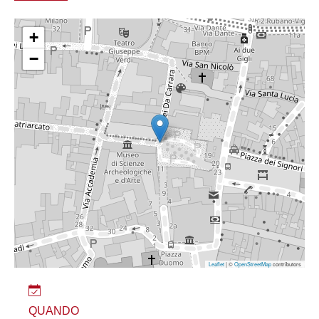
+
−
Leaflet
| ©
OpenStreetMap
contributors
QUANDO