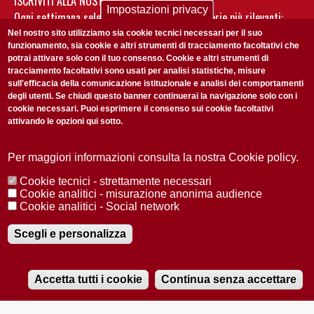
ISCRIVITI ALLA NOSTRA NEWSLETTER
Impostazioni privacy
Ogni settimana selezioniamo per te nostre storie più rilevanti:
non perderti gli aggiornamenti della nostra newsletter
Nel nostro sito utilizziamo sia cookie tecnici necessari per il suo
funzionamento, sia cookie e altri strumenti di tracciamento facoltativi che
potrai attivare solo con il tuo consenso. Cookie e altri strumenti di
tracciamento facoltativi sono usati per analisi statistiche, misure
sull'efficacia della comunicazione istituzionale e analisi dei comportamenti
degli utenti. Se chiudi questo banner continuerai la navigazione solo con i
cookie necessari. Puoi esprimere il consenso sui cookie facoltativi
attivando le opzioni qui sotto.
Privacy Policy
Accetto la
ISCRIVITI
Per maggiori informazioni consulta la nostra Cookie policy.
Cookie tecnici - strettamente necessari
Redazione
Copyright
Privacy
Area stampa
Cookie analitici - misurazione anonima audience
Cookie analitici - Social network
© 2025 Università di Padova
Tutti i diritti riservati P.I. 00742430283 C.F. 80006480281
Registrazione presso il Tribunale di Padova n. 2097/2012 del 18 giugno
Scegli e personalizza
2012
Accetta tutti i cookie
Continua senza accettare
RADIOBUE.IT
Audio