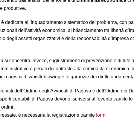
uovendo dall’analisi dei fenomeni di
criminalità economica
ch
e produttive.
 è dedicata all’inquadramento sistematico del problema, con par
ituzionali dell’attività economica, al bilanciamento tra libertà d’
lo degli assetti organizzativi e della responsabilità d’impresa 
si concentra, invece, sugli strumenti di prevenzione e di tutela
ministrative e penali di contrasto alla criminalità economica, l
 meccanismi di whistleblowing e le garanzie dei diritti fondamenta
ionisti dell’Ordine degli Avvocati di Padova e dell’Ordine dei Do
sperti contabili di Padova devono iscriversi all’evento tramite le
 ordini.
eressate, è necessaria la registrazione tramite
form
.