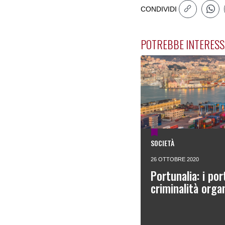
CONDIVIDI
POTREBBE INTERESS
SOCIETÀ
26 OTTOBRE 2020
Portunalia: i port
criminalità orga