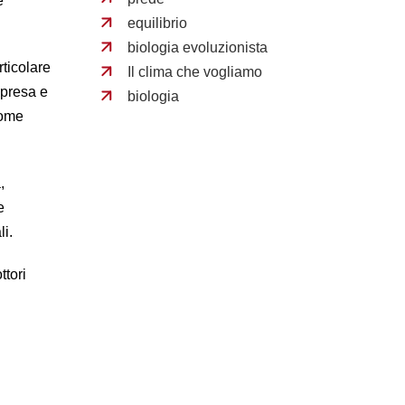
e
equilibrio
biologia evoluzionista
ticolare
Il clima che vogliamo
impresa e
biologia
come
,
e
li.
ttori