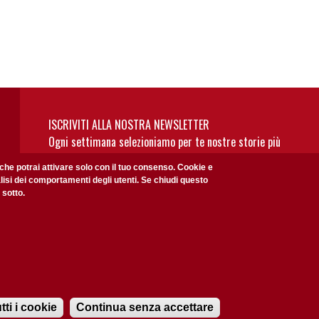
ISCRIVITI ALLA NOSTRA NEWSLETTER
Ogni settimana selezioniamo per te nostre storie più
rilevanti: non perderti gli aggiornamenti della nostra
 che potrai attivare solo con il tuo consenso. Cookie e
newsletter
alisi dei comportamenti degli utenti. Se chiudi questo
 sotto.
Privacy Policy
Accetto la
ISCRIVITI
tti i cookie
Continua senza accettare