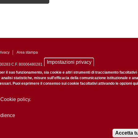
rivacy
Area stampa
Impostazioni privacy
0742430283 C.F. 80006480281
nale di Padova n. 2097/2012 del 18 giugno 2012
per il suo funzionamento, sia cookie e altri strumenti di tracciamento facoltativi
r analisi statistiche, misure sull'efficacia della comunicazione istituzionale e an
ssari. Puoi esprimere il consenso sui cookie facoltativi attivando le opzioni qui
 Cookie policy.
udience
Accetta tu