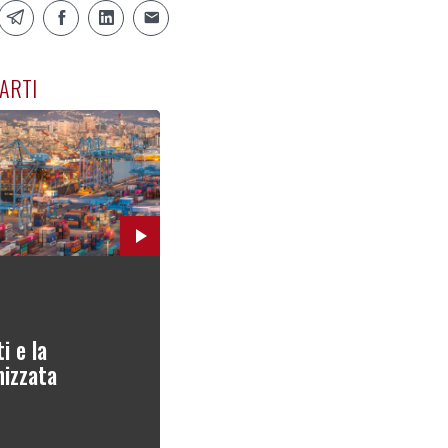
ARTI
i e la
nizzata