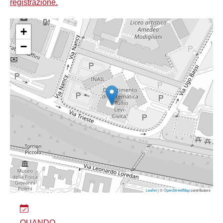
registrazione.
+
−
Leaflet
| ©
OpenStreetMap
contributors
QUANDO