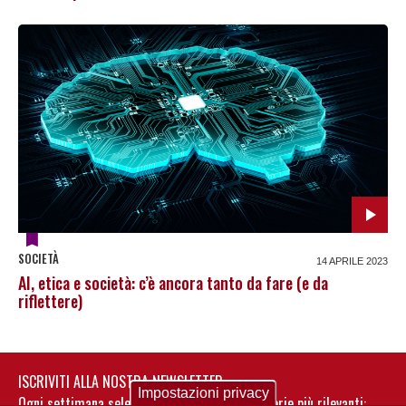
SOCIETÀ
14 APRILE 2023
AI, etica e società: c’è ancora tanto da fare (e da
riflettere)
ISCRIVITI ALLA NOSTRA NEWSLETTER
Impostazioni privacy
Ogni settimana selezioniamo per te nostre storie più rilevanti: