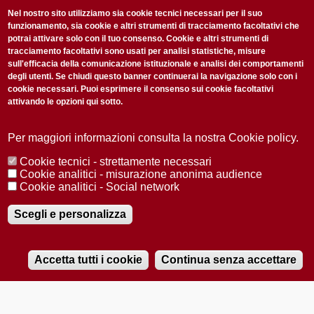
non perderti gli aggiornamenti della nostra newsletter
Nel nostro sito utilizziamo sia cookie tecnici necessari per il suo
funzionamento, sia cookie e altri strumenti di tracciamento facoltativi che
potrai attivare solo con il tuo consenso. Cookie e altri strumenti di
tracciamento facoltativi sono usati per analisi statistiche, misure
sull'efficacia della comunicazione istituzionale e analisi dei comportamenti
degli utenti. Se chiudi questo banner continuerai la navigazione solo con i
cookie necessari. Puoi esprimere il consenso sui cookie facoltativi
attivando le opzioni qui sotto.
Privacy Policy
Accetto la
ISCRIVITI
Per maggiori informazioni consulta la nostra Cookie policy.
Cookie tecnici - strettamente necessari
Redazione
Copyright
Privacy
Area stampa
Cookie analitici - misurazione anonima audience
Cookie analitici - Social network
© 2025 Università di Padova
Tutti i diritti riservati P.I. 00742430283 C.F. 80006480281
Registrazione presso il Tribunale di Padova n. 2097/2012 del 18 giugno
Scegli e personalizza
2012
Accetta tutti i cookie
Continua senza accettare
RADIOBUE.IT
Audio
Player