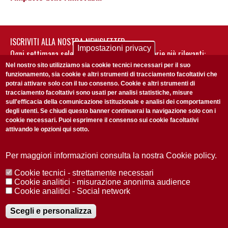
ISCRIVITI ALLA NOSTRA NEWSLETTER
Impostazioni privacy
Ogni settimana selezioniamo per te nostre storie più rilevanti:
non perderti gli aggiornamenti della nostra newsletter
Nel nostro sito utilizziamo sia cookie tecnici necessari per il suo
funzionamento, sia cookie e altri strumenti di tracciamento facoltativi che
potrai attivare solo con il tuo consenso. Cookie e altri strumenti di
tracciamento facoltativi sono usati per analisi statistiche, misure
sull'efficacia della comunicazione istituzionale e analisi dei comportamenti
degli utenti. Se chiudi questo banner continuerai la navigazione solo con i
cookie necessari. Puoi esprimere il consenso sui cookie facoltativi
attivando le opzioni qui sotto.
Privacy Policy
Accetto la
ISCRIVITI
Per maggiori informazioni consulta la nostra Cookie policy.
Cookie tecnici - strettamente necessari
Redazione
Copyright
Privacy
Area stampa
Cookie analitici - misurazione anonima audience
Cookie analitici - Social network
© 2025 Università di Padova
Tutti i diritti riservati P.I. 00742430283 C.F. 80006480281
Registrazione presso il Tribunale di Padova n. 2097/2012 del 18 giugno
Scegli e personalizza
2012