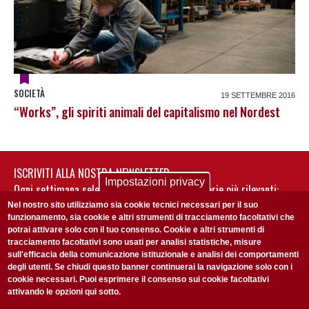
SOCIETÀ
19 SETTEMBRE 2016
“Works”, gli spiriti animali del capitalismo nel Nordest
ISCRIVITI ALLA NOSTRA NEWSLETTER
Impostazioni privacy
Ogni settimana selezioniamo per te nostre storie più rilevanti:
non perderti gli aggiornamenti della nostra newsletter
Nel nostro sito utilizziamo sia cookie tecnici necessari per il suo
funzionamento, sia cookie e altri strumenti di tracciamento facoltativi che
potrai attivare solo con il tuo consenso. Cookie e altri strumenti di
tracciamento facoltativi sono usati per analisi statistiche, misure
sull'efficacia della comunicazione istituzionale e analisi dei comportamenti
degli utenti. Se chiudi questo banner continuerai la navigazione solo con i
cookie necessari. Puoi esprimere il consenso sui cookie facoltativi
attivando le opzioni qui sotto.
Privacy Policy
Accetto la