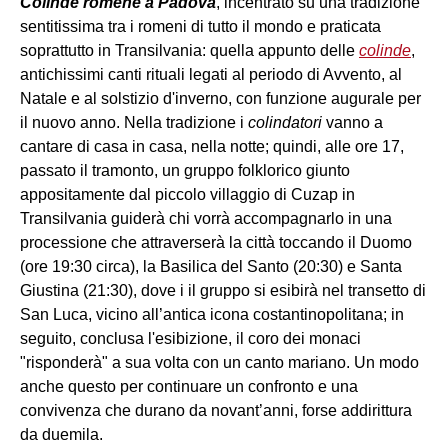
Colinde romene a Padova
, incentrato su una tradizione
sentitissima tra i romeni di tutto il mondo e praticata
soprattutto in Transilvania: quella appunto delle
colinde
,
antichissimi canti rituali legati al periodo di Avvento, al
Natale e al solstizio d'inverno, con funzione augurale per
il nuovo anno. Nella tradizione i
colindatori
vanno a
cantare di casa in casa, nella notte; quindi, alle ore 17,
passato il tramonto, un gruppo folklorico giunto
appositamente dal piccolo villaggio di Cuzap in
Transilvania guiderà chi vorrà accompagnarlo in una
processione che attraverserà la città toccando il Duomo
(ore 19:30 circa), la Basilica del Santo (20:30) e Santa
Giustina (21:30), dove i il gruppo si esibirà nel transetto di
San Luca, vicino all’antica icona costantinopolitana; in
seguito, conclusa l'esibizione, il coro dei monaci
"risponderà" a sua volta con un canto mariano. Un modo
anche questo per continuare un confronto e una
convivenza che durano da novant’anni, forse addirittura
da duemila.