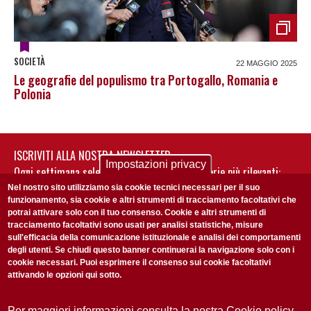
SOCIETÀ
22 MAGGIO 2025
Le geografie del populismo tra Portogallo, Romania e
Polonia
ISCRIVITI ALLA NOSTRA NEWSLETTER
Impostazioni privacy
Ogni settimana selezioniamo per te nostre storie più rilevanti:
non perderti gli aggiornamenti della nostra newsletter
Nel nostro sito utilizziamo sia cookie tecnici necessari per il suo
funzionamento, sia cookie e altri strumenti di tracciamento facoltativi che
potrai attivare solo con il tuo consenso. Cookie e altri strumenti di
tracciamento facoltativi sono usati per analisi statistiche, misure
sull'efficacia della comunicazione istituzionale e analisi dei comportamenti
degli utenti. Se chiudi questo banner continuerai la navigazione solo con i
cookie necessari. Puoi esprimere il consenso sui cookie facoltativi
attivando le opzioni qui sotto.
Privacy Policy
Accetto la
ISCRIVITI
Per maggiori informazioni consulta la nostra Cookie policy.