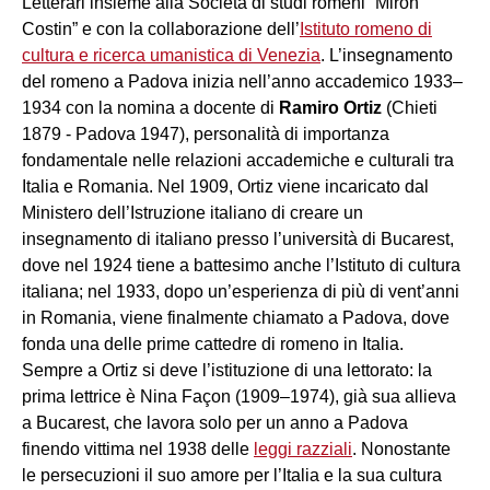
Letterari insieme alla Società di studi romeni “Miron
Costin” e con la collaborazione dell’
Istituto romeno di
cultura e ricerca umanistica di Venezia
. L’insegnamento
del romeno a Padova inizia nell’anno accademico 1933–
1934 con la nomina a docente di
Ramiro Ortiz
(Chieti
1879 - Padova 1947), personalità di importanza
fondamentale nelle relazioni accademiche e culturali tra
Italia e Romania. Nel 1909, Ortiz viene incaricato dal
Ministero dell’Istruzione italiano di creare un
insegnamento di italiano presso l’università di Bucarest,
dove nel 1924 tiene a battesimo anche l’Istituto di cultura
italiana; nel 1933, dopo un’esperienza di più di vent’anni
in Romania, viene finalmente chiamato a Padova, dove
fonda una delle prime cattedre di romeno in Italia.
Sempre a Ortiz si deve l’istituzione di una lettorato: la
prima lettrice è Nina Façon (1909–1974), già sua allieva
a Bucarest, che lavora solo per un anno a Padova
finendo vittima nel 1938 delle
leggi razziali
. Nonostante
le persecuzioni il suo amore per l’Italia e la sua cultura