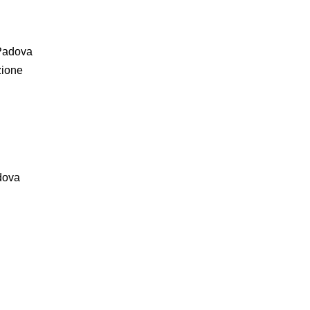
 Padova
zione
adova