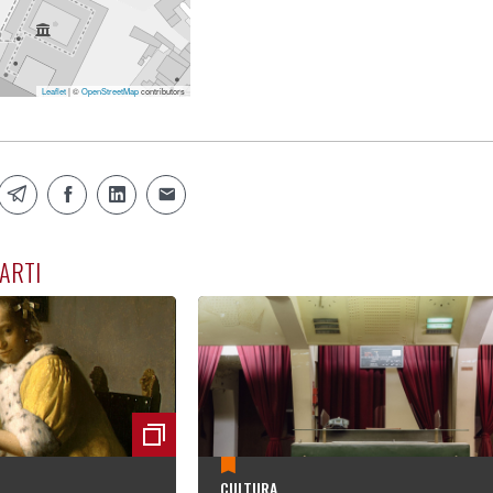
Leaflet
| ©
OpenStreetMap
contributors
ARTI
CULTURA