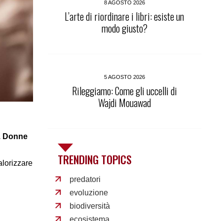
8 AGOSTO 2026
L’arte di riordinare i libri: esiste un
modo giusto?
5 AGOSTO 2026
Rileggiamo: Come gli uccelli di
Wajdi Mouawad
o. Donne
TRENDING TOPICS
alorizzare
predatori
evoluzione
biodiversità
ecosistema