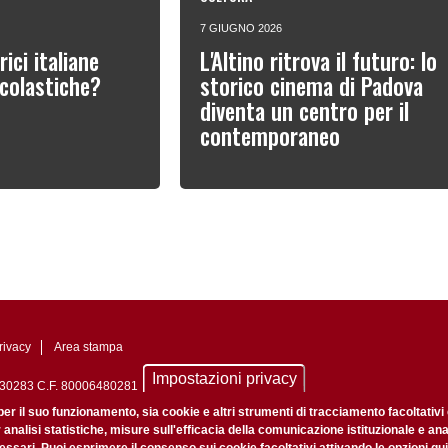
7 GIUGNO 2026
ici italiane
L'Altino ritrova il futuro: lo
scolastiche?
storico cinema di Padova
diventa un centro per il
contemporaneo
rivacy
Area stampa
Impostazioni privacy
0742430283 C.F. 80006480281
nale di Padova n. 2097/2012 del 18 giugno 2012
per il suo funzionamento, sia cookie e altri strumenti di tracciamento facoltativi
r analisi statistiche, misure sull'efficacia della comunicazione istituzionale e an