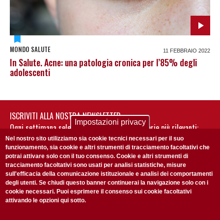
MONDO SALUTE
11 FEBBRAIO 2022
In Salute. Acne: una patologia cronica per l’85% degli
adolescenti
ISCRIVITI ALLA NOSTRA NEWSLETTER
Impostazioni privacy
Ogni settimana selezioniamo per te nostre storie più rilevanti:
non perderti gli aggiornamenti della nostra newsletter
Nel nostro sito utilizziamo sia cookie tecnici necessari per il suo
funzionamento, sia cookie e altri strumenti di tracciamento facoltativi che
potrai attivare solo con il tuo consenso. Cookie e altri strumenti di
tracciamento facoltativi sono usati per analisi statistiche, misure
sull'efficacia della comunicazione istituzionale e analisi dei comportamenti
degli utenti. Se chiudi questo banner continuerai la navigazione solo con i
cookie necessari. Puoi esprimere il consenso sui cookie facoltativi
attivando le opzioni qui sotto.
Privacy Policy
Accetto la
ISCRIVITI