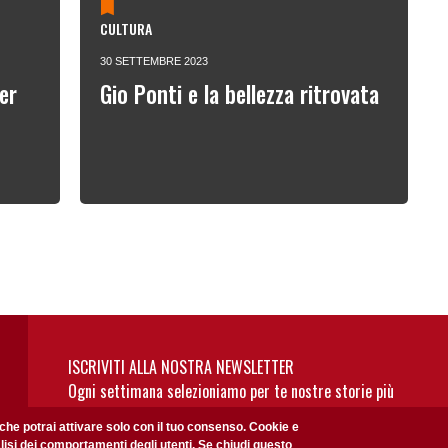
CULTURA
30 SETTEMBRE 2023
er
Gio Ponti e la bellezza ritrovata
ISCRIVITI ALLA NOSTRA NEWSLETTER
Ogni settimana selezioniamo per te nostre storie più
rilevanti: non perderti gli aggiornamenti della nostra
 che potrai attivare solo con il tuo consenso. Cookie e
newsletter
alisi dei comportamenti degli utenti. Se chiudi questo