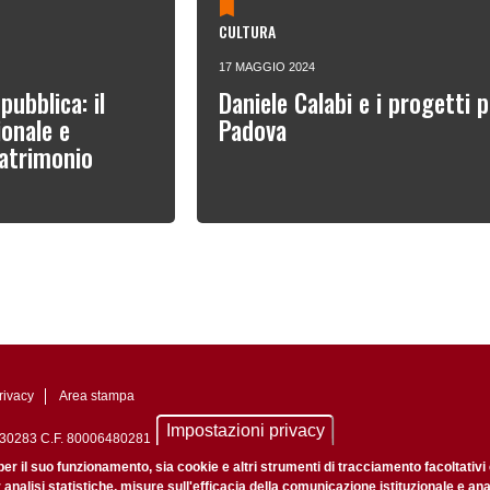
CULTURA
17 MAGGIO 2024
pubblica: il
Daniele Calabi e i progetti p
onale e
Padova
patrimonio
rivacy
Area stampa
Impostazioni privacy
0742430283 C.F. 80006480281
nale di Padova n. 2097/2012 del 18 giugno 2012
per il suo funzionamento, sia cookie e altri strumenti di tracciamento facoltativi
r analisi statistiche, misure sull'efficacia della comunicazione istituzionale e an