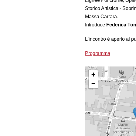
Lignee Policrome, Opifi
Storico Artistica - Sop
Massa Carrara.
Introduce
Federica Ton
L'incontro è aperto al p
Programma
+
−