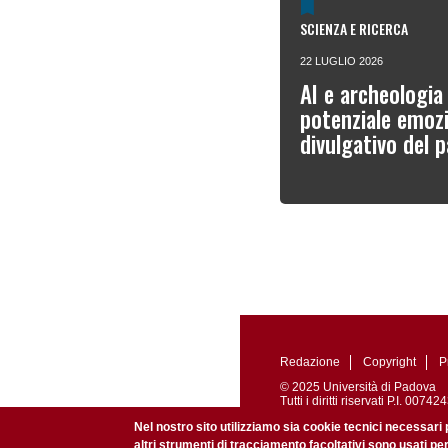
SCIENZA E RICERCA
22 LUGLIO 2026
AI e archeologia 
potenziale emozi
divulgativo del 
Redazione
Copyright
P
© 2025 Università di Padova
Tutti i diritti riservati P.I. 0
Registrazione presso il Tribu
Nel nostro sito utilizziamo sia cookie tecnici necessari 
altri strumenti di tracciamento facoltativi sono usati pe