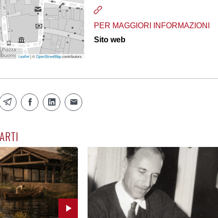
PER MAGGIORI INFORMAZIONI
Sito web
Leaflet
| ©
OpenStreetMap
contributors
ARTI