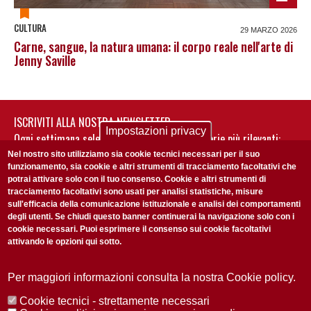
CULTURA
29 MARZO 2026
Carne, sangue, la natura umana: il corpo reale nell'arte di
Jenny Saville
ISCRIVITI ALLA NOSTRA NEWSLETTER
Impostazioni privacy
Ogni settimana selezioniamo per te nostre storie più rilevanti:
non perderti gli aggiornamenti della nostra newsletter
Nel nostro sito utilizziamo sia cookie tecnici necessari per il suo
funzionamento, sia cookie e altri strumenti di tracciamento facoltativi che
potrai attivare solo con il tuo consenso. Cookie e altri strumenti di
tracciamento facoltativi sono usati per analisi statistiche, misure
sull'efficacia della comunicazione istituzionale e analisi dei comportamenti
degli utenti. Se chiudi questo banner continuerai la navigazione solo con i
cookie necessari. Puoi esprimere il consenso sui cookie facoltativi
attivando le opzioni qui sotto.
Privacy Policy
Accetto la
ISCRIVITI
Per maggiori informazioni consulta la nostra Cookie policy.
Cookie tecnici - strettamente necessari
Redazione
Copyright
Privacy
Area stampa