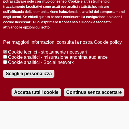
potrai attivare solo con il tuo consenso. Cookie e altri strumenti di
tracciamento facoltativi sono usati per analisi statistiche, misure
sull'efficacia della comunicazione istituzionale e analisi dei comportamenti
degli utenti. Se chiudi questo banner continuerai la navigazione solo con i
cookie necessari. Puoi esprimere il consenso sui cookie facoltativi
attivando le opzioni qui sotto.
Privacy Policy
Accetto la
ISCRIVITI
Per maggiori informazioni consulta la nostra Cookie policy.
Cookie tecnici - strettamente necessari
Redazione
Copyright
Privacy
Area stampa
Cookie analitici - misurazione anonima audience
Cookie analitici - Social network
© 2025 Università di Padova
Tutti i diritti riservati P.I. 00742430283 C.F. 80006480281
Registrazione presso il Tribunale di Padova n. 2097/2012 del 18 giugno
Scegli e personalizza
2012
Accetta tutti i cookie
Continua senza accettare
RADIOBUE.IT
Audio
Player