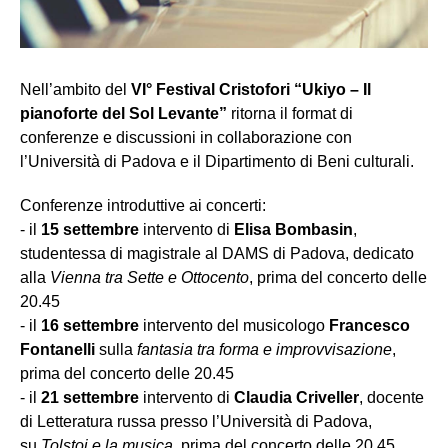
Nell’ambito del
VI° Festival Cristofori “Ukiyo – Il
pianoforte del Sol Levante”
ritorna il format di
conferenze e discussioni in collaborazione con
l’Università di Padova e il Dipartimento di Beni culturali.
Conferenze introduttive ai concerti:
- il
15 settembre
intervento di
Elisa Bombasin
,
studentessa di magistrale al DAMS di Padova, dedicato
alla
Vienna tra Sette e Ottocento
, prima del concerto delle
20.45
- il
16 settembre
intervento del musicologo
Francesco
Fontanelli
sulla
fantasia tra forma e improvvisazione
,
prima del concerto delle 20.45
- il
21 settembre
intervento di
Claudia Criveller
, docente
di Letteratura russa presso l’Università di Padova,
su
Tolstoj e la musica
, prima del concerto delle 20.45.