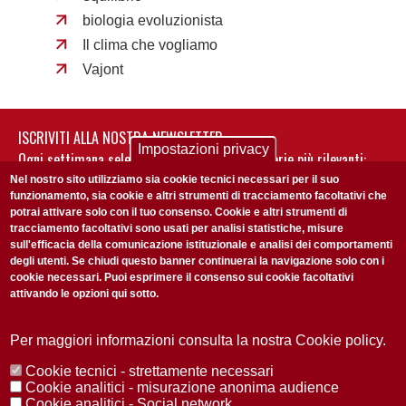
biologia evoluzionista
Il clima che vogliamo
Vajont
ISCRIVITI ALLA NOSTRA NEWSLETTER
Impostazioni privacy
Ogni settimana selezioniamo per te nostre storie più rilevanti:
non perderti gli aggiornamenti della nostra newsletter
Nel nostro sito utilizziamo sia cookie tecnici necessari per il suo
funzionamento, sia cookie e altri strumenti di tracciamento facoltativi che
potrai attivare solo con il tuo consenso. Cookie e altri strumenti di
tracciamento facoltativi sono usati per analisi statistiche, misure
sull'efficacia della comunicazione istituzionale e analisi dei comportamenti
degli utenti. Se chiudi questo banner continuerai la navigazione solo con i
cookie necessari. Puoi esprimere il consenso sui cookie facoltativi
attivando le opzioni qui sotto.
Privacy Policy
Accetto la
ISCRIVITI
Per maggiori informazioni consulta la nostra Cookie policy.
Cookie tecnici - strettamente necessari
Redazione
Copyright
Privacy
Area stampa
Cookie analitici - misurazione anonima audience
Cookie analitici - Social network
© 2025 Università di Padova