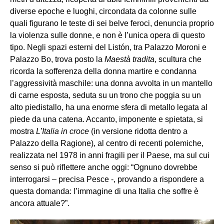
diverse epoche e luoghi, circondata da colonne sulle
quali figurano le teste di sei belve feroci, denuncia proprio
la violenza sulle donne, e non è l’unica opera di questo
tipo. Negli spazi esterni del Listón, tra Palazzo Moroni e
Palazzo Bo, trova posto la
Maestà tradita
, scultura che
ricorda la sofferenza della donna martire e condanna
l’aggressività maschile: una donna avvolta in un mantello
di carne esposta, seduta su un trono che poggia su un
alto piedistallo, ha una enorme sfera di metallo legata al
piede da una catena. Accanto, imponente e spietata, si
mostra
L’Italia in croce
(in versione ridotta dentro a
Palazzo della Ragione), al centro di recenti polemiche,
realizzata nel 1978 in anni fragili per il Paese, ma sul cui
senso si può riflettere anche oggi: “Ognuno dovrebbe
interrogarsi – precisa Pesce -, provando a rispondere a
questa domanda: l’immagine di una Italia che soffre è
ancora attuale?”.