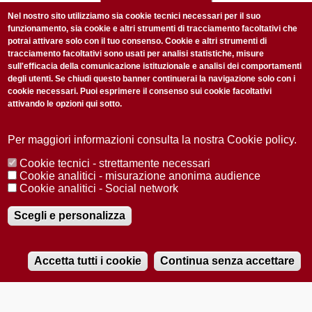
Nel nostro sito utilizziamo sia cookie tecnici necessari per il suo
ISCRIVITI ALLA NOSTRA NEWSLETTER
funzionamento, sia cookie e altri strumenti di tracciamento facoltativi che
Ogni settimana selezioniamo per te nostre storie più rilevanti:
potrai attivare solo con il tuo consenso. Cookie e altri strumenti di
tracciamento facoltativi sono usati per analisi statistiche, misure
non perderti gli aggiornamenti della nostra newsletter
sull'efficacia della comunicazione istituzionale e analisi dei comportamenti
degli utenti. Se chiudi questo banner continuerai la navigazione solo con i
cookie necessari. Puoi esprimere il consenso sui cookie facoltativi
attivando le opzioni qui sotto.
Per maggiori informazioni consulta la nostra Cookie policy.
Privacy Policy
Accetto la
Cookie tecnici - strettamente necessari
ISCRIVITI
Cookie analitici - misurazione anonima audience
Cookie analitici - Social network
Scegli e personalizza
Redazione
Copyright
Privacy
Area stampa
© 2025 Università di Padova
Tutti i diritti riservati P.I. 00742430283 C.F. 80006480281
Registrazione presso il Tribunale di Padova n. 2097/2012 del 18 giugno
Accetta tutti i cookie
Continua senza accettare
2012
RADIOBUE.IT
Audio
Player