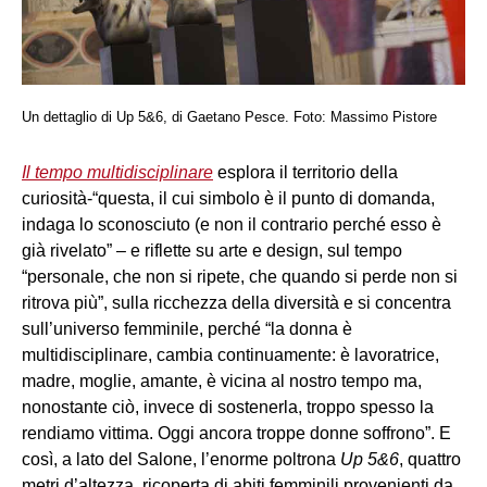
Un dettaglio di Up 5&6, di Gaetano Pesce. Foto: Massimo Pistore
Il tempo multidisciplinare
esplora il territorio della
curiosità-“questa, il cui simbolo è il punto di domanda,
indaga lo sconosciuto (e non il contrario perché esso è
già rivelato” – e riflette su arte e design, sul tempo
“personale, che non si ripete, che quando si perde non si
ritrova più”, sulla ricchezza della diversità e si concentra
sull’universo femminile, perché “la donna è
multidisciplinare, cambia continuamente: è lavoratrice,
madre, moglie, amante, è vicina al nostro tempo ma,
nonostante ciò, invece di sostenerla, troppo spesso la
rendiamo vittima. Oggi ancora troppe donne soffrono”. E
così, a lato del Salone, l’enorme poltrona
Up 5&6
, quattro
metri d’altezza, ricoperta di abiti femminili provenienti da