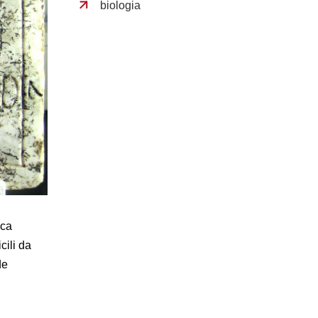
biologia
ica
cili da
de