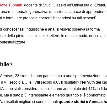
rlotte Tupman
, docente di Studi Classici all’Università di Exeter, 
o una rete neurale generativa, un sistema capace di apprendere 
ti e formulare proposte coerenti basandosi su tali schemi”.
i conoscenze linguistiche e analisi visiva: osserva la forma
ficie della pietra, lo stile delle lettere. In questo modo, riesce a 
ontestualizzate.
bile?
 di Aeneas, 23 storici hanno partecipato a una sperimentazione b
a il VII secolo a.C. e l’VIII secolo d.C. Il risultato? Nel 90% dei cas
l’IA sono stati considerati utili e hanno aumentato del 44% la fidu
isi. Ma il dato più interessante è emerso quando si è confrontato i
 i risultati migliori si sono ottenuti
quando storici e Aeneas 