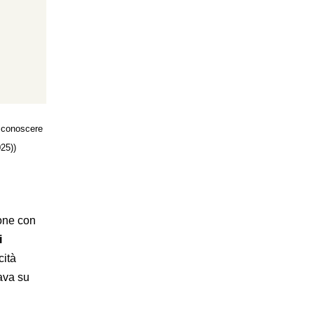
r conoscere
25))
ione con
i
cità
ava su