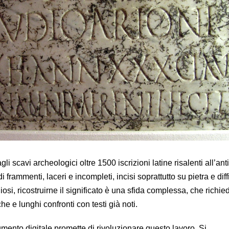
li scavi archeologici oltre 1500 iscrizioni latine risalenti all’ant
 frammenti, laceri e incompleti, incisi soprattutto su pietra e diffi
diosi, ricostruirne il significato è una sfida complessa, che richie
e e lunghi confronti con testi già noti.
mento digitale promette di rivoluzionare questo lavoro. Si