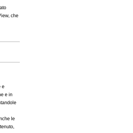
pato
 View, che
e e
e e in
ntandole
,
anche le
ntenuto,