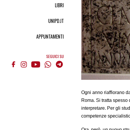
LIBRI
UNIPD.IT
APPUNTAMENTI
SEGUICI SU
Ogni anno riaffiorano dag
Roma. Si tratta spesso di
interpretare. Per gli stu
competenze specialistich
Ora, però, un nuovo stru