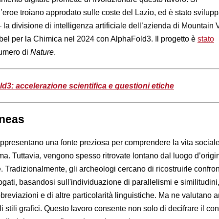
l’eroe troiano approdato sulle coste del Lazio, ed è stato svilup
 la divisione di intelligenza artificiale dell’azienda di Mountain
bel per la Chimica nel 2024 con AlphaFold3. Il progetto è
stato
numero di
Nature
.
d3: accelerazione scientifica e questioni etiche
eneas
 rappresentano una fonte preziosa per comprendere la vita social
ma. Tuttavia, vengono spesso ritrovate lontano dal luogo d’origin
 Tradizionalmente, gli archeologi cercano di ricostruirle confro
logati, basandosi sull'individuazione di parallelismi e similitudini
breviazioni e di altre particolarità linguistiche. Ma ne valutano 
i stili grafici. Questo lavoro consente non solo di decifrare il co