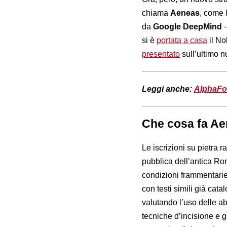
chiama
Aeneas
, come 
da
Google DeepMind
–
si è
portata a casa
il No
presentato
sull’ultimo 
Leggi anche:
AlphaFol
Che cosa fa A
Le iscrizioni su pietra
pubblica dell’antica Ro
condizioni frammentarie.
con testi simili già cata
valutando l’uso delle ab
tecniche d’incisione e gl