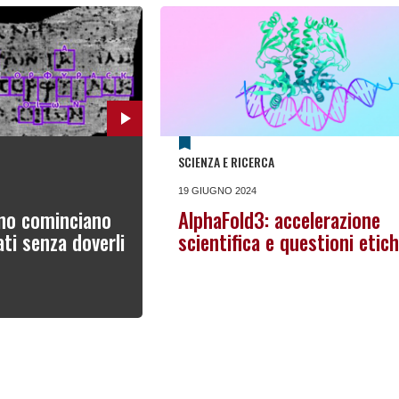
SCIENZA E RICERCA
19 GIUGNO 2024
lano cominciano
AlphaFold3: accelerazione
ati senza doverli
scientifica e questioni etic