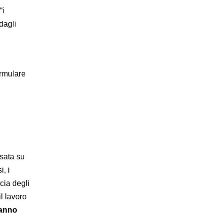
“i
dagli
formulare
asata su
i, i
cia degli
l lavoro
hanno