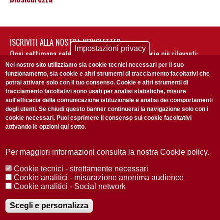
ISCRIVITI ALLA NOSTRA NEWSLETTER
Impostazioni privacy
Ogni settimana selezioniamo per te nostre storie più rilevanti:
non perderti gli aggiornamenti della nostra newsletter
Nel nostro sito utilizziamo sia cookie tecnici necessari per il suo
funzionamento, sia cookie e altri strumenti di tracciamento facoltativi che
potrai attivare solo con il tuo consenso. Cookie e altri strumenti di
tracciamento facoltativi sono usati per analisi statistiche, misure
sull'efficacia della comunicazione istituzionale e analisi dei comportamenti
degli utenti. Se chiudi questo banner continuerai la navigazione solo con i
cookie necessari. Puoi esprimere il consenso sui cookie facoltativi
attivando le opzioni qui sotto.
Privacy Policy
Accetto la
ISCRIVITI
Per maggiori informazioni consulta la nostra Cookie policy.
Cookie tecnici - strettamente necessari
Redazione
Copyright
Privacy
Area stampa
Cookie analitici - misurazione anonima audience
Cookie analitici - Social network
© 2025 Università di Padova
Tutti i diritti riservati P.I. 00742430283 C.F. 80006480281
Registrazione presso il Tribunale di Padova n. 2097/2012 del 18 giugno
Scegli e personalizza
2012