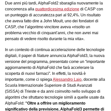
Due anni più tardi, AlphaFold2 sbaraglia nuovamente la
concorrenza alla
quattordicesima edizione
di CASP con
un punteggio di accuratezza pari al 92,4%. Un risultato
che aveva fatto dire a John Moult, uno dei fondatori di
CASP, che l’algoritmo vincitore aveva «risolto un
problema vecchio di cinquant’anni, che non avrei mai
pensato di vedere risolto durante la mia vita».
In un contesto di continua accelerazione delle tecnologie
digitali, il paper di
Nature
annuncia AlphaFold3, la nuova
versione del programma, presentato come un “importante
aggiornamento di AlphaFold che farà accelerare la
scoperta di nuovi farmaci”. In effetti, la novità è
importante, come ci spiega
Alessandro Laio
, docente alla
Scuola Internazionale Superiore di Studi Avanzati
(SISSA) di Trieste e da anni coinvolto nello sviluppo di
algoritmi che sfruttano tecnologie simili a quelle usate da
AlphaFold:
“Oltre a offrire un miglioramento
significativo della previsione, AlphaFold3 permette di