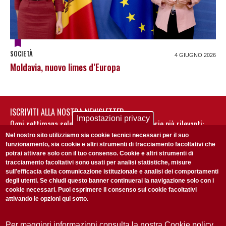
SOCIETÀ
4 GIUGNO 2026
Moldavia, nuovo limes d’Europa
ISCRIVITI ALLA NOSTRA NEWSLETTER
Impostazioni privacy
Ogni settimana selezioniamo per te nostre storie più rilevanti:
non perderti gli aggiornamenti della nostra newsletter
Nel nostro sito utilizziamo sia cookie tecnici necessari per il suo
funzionamento, sia cookie e altri strumenti di tracciamento facoltativi che
potrai attivare solo con il tuo consenso. Cookie e altri strumenti di
tracciamento facoltativi sono usati per analisi statistiche, misure
sull'efficacia della comunicazione istituzionale e analisi dei comportamenti
degli utenti. Se chiudi questo banner continuerai la navigazione solo con i
cookie necessari. Puoi esprimere il consenso sui cookie facoltativi
attivando le opzioni qui sotto.
Privacy Policy
Accetto la
ISCRIVITI
Per maggiori informazioni consulta la nostra Cookie policy.