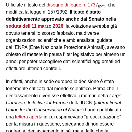
Ufficiale il testo del
disegno di legge n. 1737
, che
(pdf)
modifica la legge n. 157/1992.
Il testo è stato
definitivamente approvato anche dal Senato nella
seduta dell'11 marzo 2026
: la votazione avrebbe già
dovuto tenersi lo scorso febbraio, ma diverse
organizzazioni scientifiche e ambientaliste, guidate
dall’ENPA (Ente Nazionale Protezione Animali), avevano
chiesto di mettere in pausa l’iter legislativo per almeno un
anno, per poter raccogliere dati scientifici aggiornati ed
effettuare ulteriori controlli.
In effetti, anche in sede europea la decisione è stata
fortemente criticata dal mondo scientifico. Prima che il
declassamento divenisse effettivo, i membri della
Large
Carnivore Initaitive for Europe
della IUCN (
International
Union for the Conservation of Nature
) hanno pubblicato
una
lettera aperta
in cui esprimevano “preoccupazione”
per la misura in questione, spiegando di non essere
contrari al declassamento in sé, ma al fatto che la