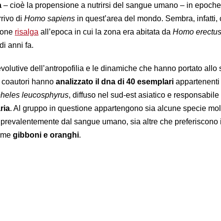
a
– cioè la propensione a nutrirsi del sangue umano – in epoche
rrivo di
Homo sapiens
in quest’area del mondo. Sembra, infatti, 
tione
risalga
all’epoca in cui la zona era abitata da
Homo erectu
 di anni fa.
evolutive dell’antropofilia e le dinamiche che hanno portato allo
 e coautori hanno
analizzato il dna di 40 esemplari
appartenenti
heles leucosphyrus
, diffuso nel sud-est asiatico e responsabile
ria
. Al gruppo in questione appartengono sia alcune specie mol
tte prevalentemente dal sangue umano, sia altre che preferiscono
come
gibboni e oranghi
.