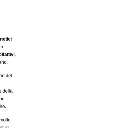
netici
In
lfattivi
,
ano.
zio del
e della
che
he.
 molto
filia