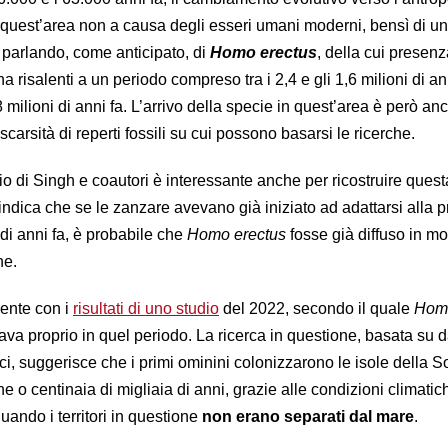
quest’area non a causa degli esseri umani moderni, bensì di un’
parlando, come anticipato, di
Homo erectus
, della cui presen
na risalenti a un periodo compreso tra i 2,4 e gli 1,6 milioni di an
,8 milioni di anni fa. L’arrivo della specie in quest’area è però an
scarsità di reperti fossili su cui possono basarsi le ricerche.
io di Singh e coautori è interessante anche per ricostruire ques
 indica che se le zanzare avevano già iniziato ad adattarsi alla 
di anni fa, è probabile che
Homo erectus
fosse già diffuso in m
ne.
ente con i
risultati di uno studio
del 2022, secondo il quale
Homo
ava proprio in quel periodo. La ricerca in questione, basata su dat
ci, suggerisce che i primi ominini colonizzarono le isole della 
ne o centinaia di migliaia di anni, grazie alle condizioni climatic
uando i territori in questione
non erano separati dal mare
.