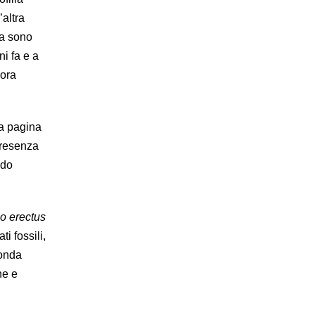
altra
za sono
ni fa e a
cora
ta pagina
presenza
odo
 erectus
i fossili,
Sonda
he e