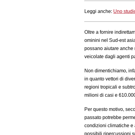
Leggi anche:
Uno studi
Oltre a fornire indiretta
ominini nel Sud-est asiat
possano aiutare anche ne
veicolate dagli agenti p
Non dimentichiamo, infat
in quanto vettori di div
regioni tropicali e subt
milioni di casi e 610.0
Per questo motivo, secon
passato potrebbe permet
condizioni climatiche e 
possibili ripercussioni 