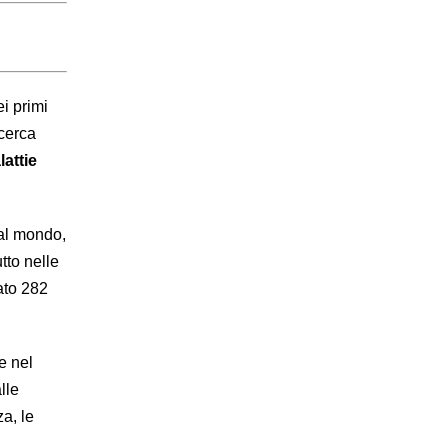
ei primi
icerca
lattie
 al mondo,
utto nelle
ato 282
e nel
lle
a, le