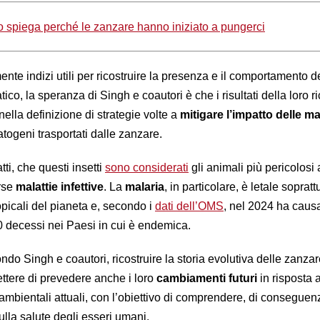
o spiega perché le zanzare hanno iniziato a pungerci
mente indizi utili per ricostruire la presenza e il comportamento d
ico, la speranza di Singh e coautori è che i risultati della loro r
lla definizione di strategie volte a
mitigare l’impatto delle ma
atogeni trasportati dalle zanzare.
ti, che questi insetti
sono considerati
gli animali più pericolosi
erse
malattie infettive
. La
malaria
, in particolare, è letale sopratt
ropicali del pianeta e, secondo i
dati dell’OMS
, nel 2024 ha caus
00 decessi nei Paesi in cui è endemica.
do Singh e coautori, ricostruire la storia evolutiva delle zanzar
tere di prevedere anche i loro
cambiamenti futuri
in risposta a
ambientali attuali, con l’obiettivo di comprendere, di conseguenz
sulla salute degli esseri umani.