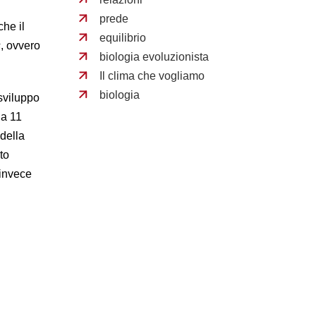
prede
che il
equilibrio
s
, ovvero
biologia evoluzionista
Il clima che vogliamo
biologia
 sviluppo
 a 11
 della
to
 invece