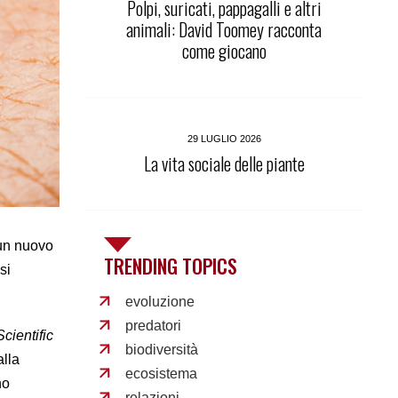
Polpi, suricati, pappagalli e altri
animali: David Toomey racconta
come giocano
29 LUGLIO 2026
La vita sociale delle piante
n nuovo
TRENDING TOPICS
si
evoluzione
predatori
Scientific
biodiversità
alla
ecosistema
no
relazioni