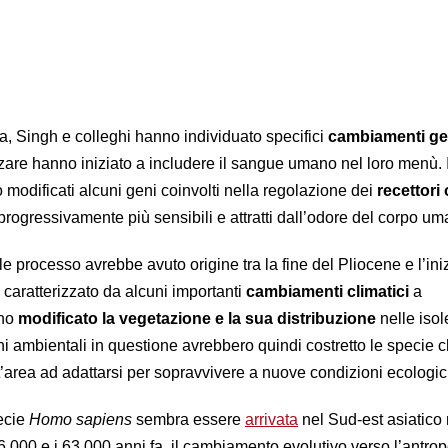
na, Singh e colleghi hanno individuato specifici
cambiamenti ge
are hanno iniziato a includere il sangue umano nel loro menù. 
o modificati alcuni geni coinvolti nella regolazione dei
recettori o
progressivamente più sensibili e attratti dall’odore del corpo um
le processo avrebbe avuto origine tra la fine del Pliocene e l’ini
 caratterizzato da alcuni importanti
cambiamenti climatici
a
nno
modificato la vegetazione e la sua distribuzione
nelle isol
i ambientali in questione avrebbero quindi costretto le specie 
t’area ad adattarsi per sopravvivere a nuove condizioni ecologic
ecie
Homo sapiens
sembra essere
arrivata
nel Sud-est asiatico
6.000 e i 63.000 anni fa, il cambiamento evolutivo verso l’antropo