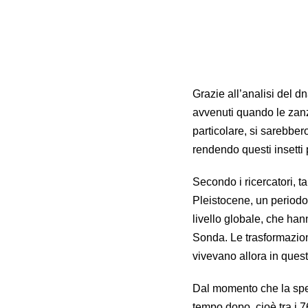
Grazie all’analisi del d
avvenuti quando le zanz
particolare, si sarebber
rendendo questi insetti 
Secondo i ricercatori, ta
Pleistocene, un periodo
livello
globale, che ha
Sonda. Le trasformazion
vivevano allora in ques
Dal momento che la sp
tempo dopo, cioè tra i 7