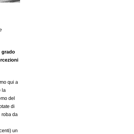
e
n grado
ercezioni
mmo qui a
 la
remo del
otate di
e roba da
centi) un