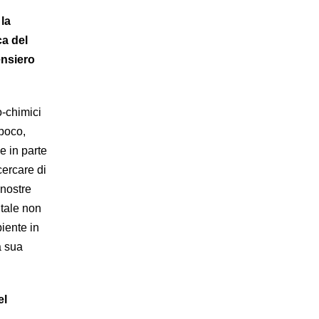
la
ca del
ensiero
o-chimici
poco,
e in parte
ercare di
 nostre
ntale non
iente in
a sua
el