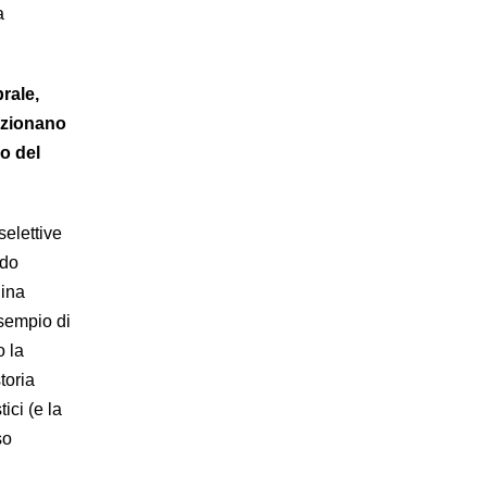
a
brale,
dizionano
o del
selettive
ndo
hina
esempio di
o la
toria
ici (e la
so