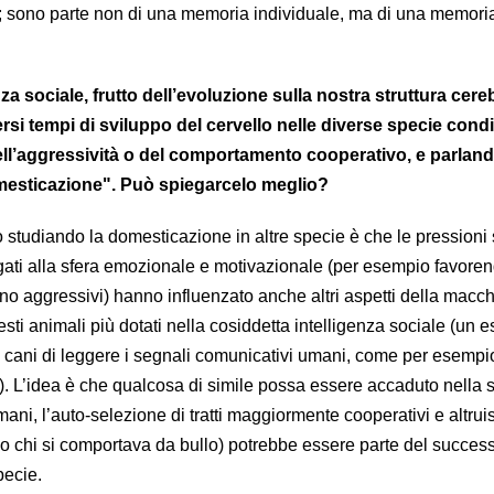
lli; sono parte non di una memoria individuale, ma di una memori
enza sociale, frutto dell’evoluzione sulla nostra struttura cere
si tempi di sviluppo del cervello nelle diverse specie con
ll’aggressività o del comportamento cooperativo, e parland
mesticazione". Può spiegarcelo meglio?
 studiando la domesticazione in altre specie è che le pressioni 
legati alla sfera emozionale e motivazionale (per esempio favore
eno aggressivi) hanno influenzato anche altri aspetti della macc
ti animali più dotati nella cosiddetta intelligenza sociale (un 
i cani di leggere i segnali comunicativi umani, come per esempi
). L’idea è che qualcosa di simile possa essere accaduto nella s
ani, l’auto-selezione di tratti maggiormente cooperativi e altruist
o chi si comportava da bullo) potrebbe essere parte del succes
pecie.