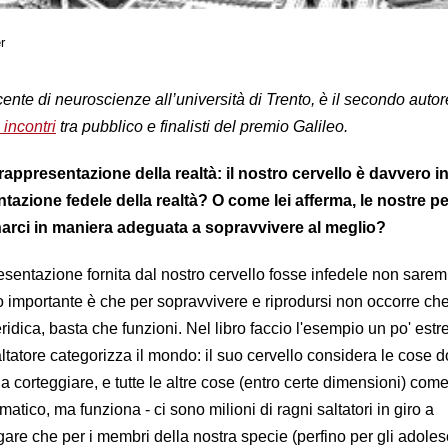
r
cente di
neuroscienze all’università di Trento
, è il secondo autor
 incontri
tra pubblico e finalisti del premio Galileo.
 rappresentazione della realtà: il nostro cervello è davvero i
tazione fedele della realtà? O come lei afferma, le nostre p
arci in maniera adeguata a sopravvivere al meglio?
sentazione fornita dal nostro cervello fosse infedele non sare
o importante è che per sopravvivere e riprodursi non occorre che
idica, basta che funzioni. Nel libro faccio l'esempio un po' est
tatore categorizza il mondo: il suo cervello considera le cose d
orteggiare, e tutte le altre cose (entro certe dimensioni) com
atico, ma funziona - ci sono milioni di ragni saltatori in giro a
egare che per i membri della nostra specie (perfino per gli adoles