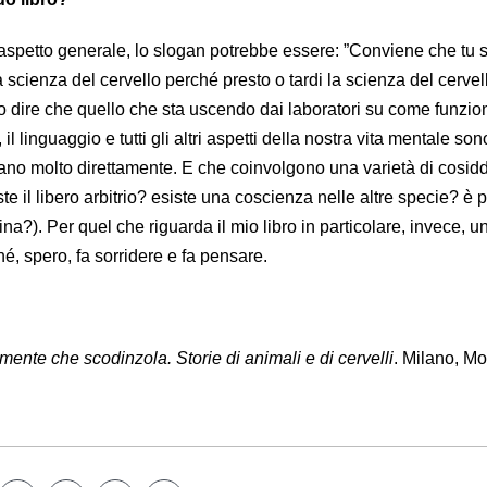
’aspetto generale, lo slogan potrebbe essere: ”Conviene che tu 
cienza del cervello perché presto o tardi la scienza del cervell
o dire che quello che sta uscendo dai laboratori su come funzio
l linguaggio e tutti gli altri aspetti della nostra vita mentale son
ano molto direttamente. E che coinvolgono una varietà di cosidd
te il libero arbitrio? esiste una coscienza nelle altre specie? è 
na?). Per quel che riguarda il mio libro in particolare, invece, u
é, spero, fa sorridere e fa pensare.
mente che scodinzola. Storie di animali e di cervelli
. Milano, M