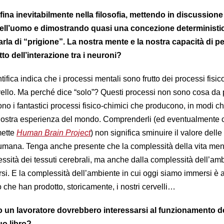
na inevitabilmente nella filosofia, mettendo in discussione 
dell’uomo e dimostrando quasi una concezione deterministi
parla di “prigione”. La nostra mente e la nostra capacità di p
to dell’interazione tra i neuroni?
ntifica indica che i processi mentali sono frutto dei processi fisic
ello. Ma perché dice “solo”? Questi processi non sono cosa da 
o i fantastici processi fisico-chimici che producono, in modi ch
 nostra esperienza del mondo. Comprenderli (ed eventualmente c
mette
Human Brain Project
) non significa sminuire il valore delle
 umana. Tenga anche presente che la complessità della vita me
ssità dei tessuti cerebrali, ma anche dalla complessità dell’amb
rsi. E la complessità dell’ambiente in cui oggi siamo immersi è 
llo che han prodotto, storicamente, i nostri cervelli…
 un lavoratore dovrebbero interessarsi al funzionamento d
uo libro?