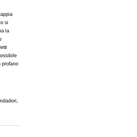
sappia
o si
na la
o
etti
possibile
n profano
ondadori,