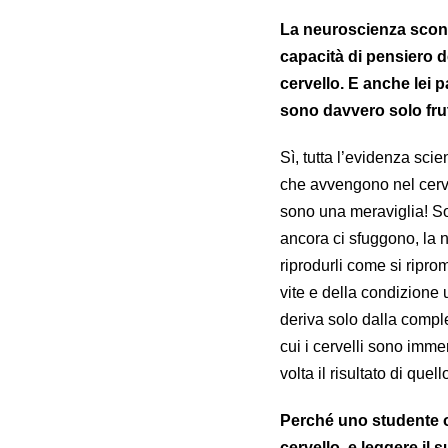
La neuroscienza sconfi
capacità di pensiero 
cervello. E anche lei 
sono davvero solo frut
Sì, tutta l’evidenza scie
che avvengono nel cerv
sono una meraviglia! Son
ancora ci sfuggono, la
riprodurli come si ripro
vite e della condizione
deriva solo dalla comple
cui i cervelli sono imme
volta il risultato di que
Perché uno studente o
cervello, e leggere il s