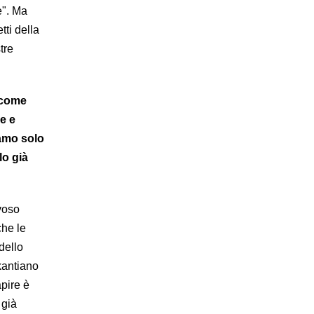
e". Ma
tti della
tre
o come
e e
iamo solo
lo già
voso
che le
dello
kantiano
apire è
 già