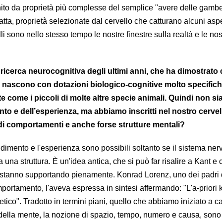
nito da proprietà più complesse del semplice "avere delle gamb
atta, proprietà selezionate dal cervello che catturano alcuni aspe
velli sono nello stesso tempo le nostre finestre sulla realtà e le nos
la ricerca neurocognitiva degli ultimi anni, che ha dimostrat
i nascono con dotazioni biologico-cognitive molto specifich
te come i piccoli di molte altre specie animali. Quindi non s
nto e dell’esperienza, ma abbiamo inscritti nel nostro cervel
 di comportamenti e anche forse strutture mentali?
dimento e l'esperienza sono possibili soltanto se il sistema ner
 una struttura. È un'idea antica, che si può far risalire a Kant e 
tanno supportando pienamente. Konrad Lorenz, uno dei padri 
portamento, l'aveva espressa in sintesi affermando: "L'a-priori 
etico". Tradotto in termini piani, quello che abbiamo iniziato a c
e della mente, la nozione di spazio, tempo, numero e causa, sono