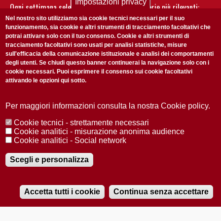
Impostazioni privacy
Ogni settimana selezioniamo per te nostre storie più rilevanti:
non perderti gli aggiornamenti della nostra newsletter
Nel nostro sito utilizziamo sia cookie tecnici necessari per il suo
funzionamento, sia cookie e altri strumenti di tracciamento facoltativi che
potrai attivare solo con il tuo consenso. Cookie e altri strumenti di
tracciamento facoltativi sono usati per analisi statistiche, misure
sull'efficacia della comunicazione istituzionale e analisi dei comportamenti
degli utenti. Se chiudi questo banner continuerai la navigazione solo con i
cookie necessari. Puoi esprimere il consenso sui cookie facoltativi
attivando le opzioni qui sotto.
Privacy Policy
Accetto la
ISCRIVITI
Per maggiori informazioni consulta la nostra Cookie policy.
Cookie tecnici - strettamente necessari
Redazione
Copyright
Privacy
Area stampa
Cookie analitici - misurazione anonima audience
Cookie analitici - Social network
© 2025 Università di Padova
Tutti i diritti riservati P.I. 00742430283 C.F. 80006480281
Registrazione presso il Tribunale di Padova n. 2097/2012 del 18 giugno
Scegli e personalizza
2012
Accetta tutti i cookie
Continua senza accettare
RADIOBUE.IT
Audio