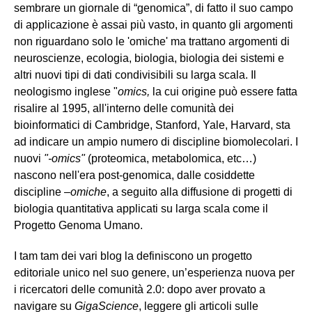
sembrare un giornale di “genomica”, di fatto il suo campo
di applicazione è assai più vasto, in quanto gli argomenti
non riguardano solo le 'omiche' ma trattano argomenti di
neuroscienze, ecologia, biologia, biologia dei sistemi e
altri nuovi tipi di dati condivisibili su larga scala. Il
neologismo inglese "
omics,
la cui origine
può essere fatta
risalire al 1995, all'interno delle comunità dei
bioinformatici di Cambridge, Stanford, Yale, Harvard, sta
ad indicare un ampio numero di discipline biomolecolari. I
nuovi
"-omics"
(proteomica, metabolomica, etc…)
nascono nell'era post-genomica, dalle cosiddette
discipline –
omiche
, a seguito alla diffusione di progetti di
biologia quantitativa applicati su larga scala come il
Progetto Genoma Umano.
I tam tam dei vari blog la definiscono un progetto
editoriale unico nel suo genere, un’esperienza nuova per
i ricercatori delle comunità 2.0: dopo aver provato a
navigare su
GigaScience
, leggere gli articoli sulle